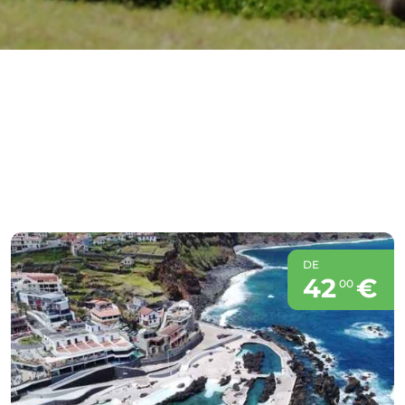
DE
42
€
00