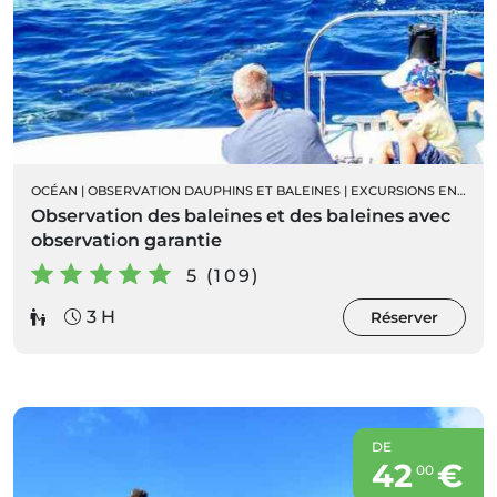
OCÉAN
|
OBSERVATION DAUPHINS ET BALEINES
|
EXCURSIONS EN BATEAU
Observation des baleines et des baleines avec
observation garantie
5 (109)
3 H
Réserver
DE
42
€
00