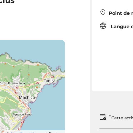
clus
Point de 
Langue d
**
Cette act