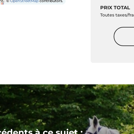
©
OpenStreetMap
contributors.
PRIX TOTAL
Toutes taxes/fra
cédents à ce sujet :