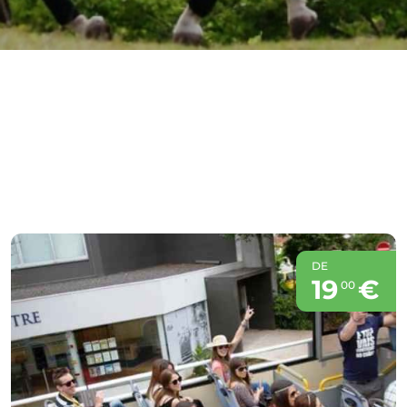
DE
19
€
00