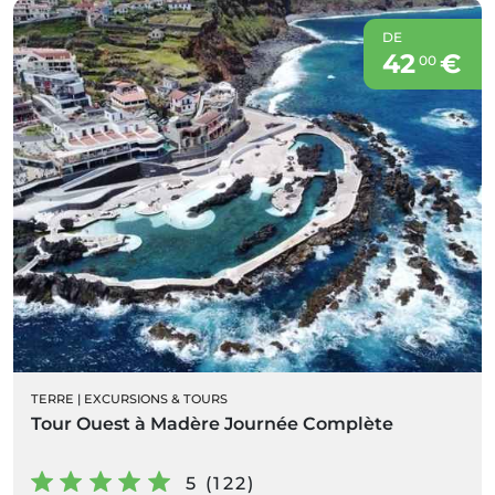
DE
42
€
00
TERRE
|
EXCURSIONS & TOURS
Tour Ouest à Madère Journée Complète
5 (122)