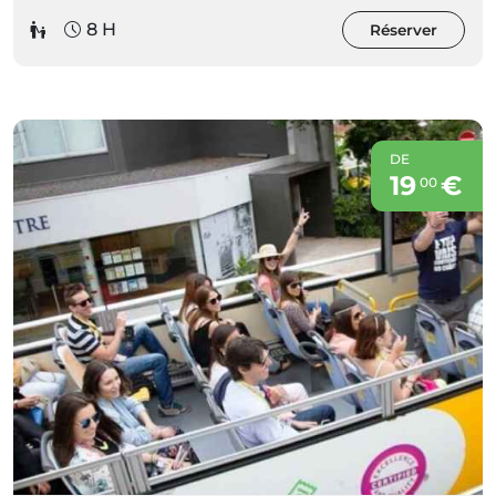
8 H
Réserver
DE
19
€
00