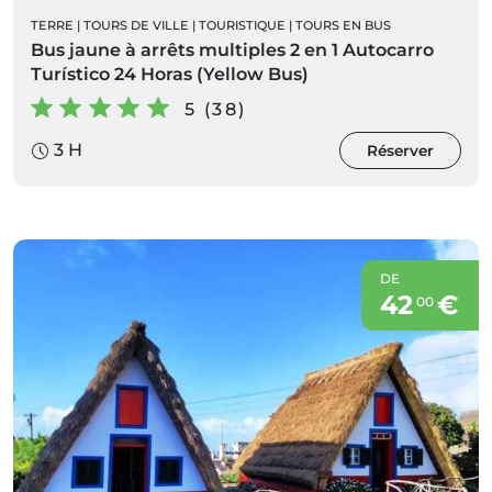
TERRE
|
TOURS DE VILLE
|
TOURISTIQUE
|
TOURS EN BUS
Bus jaune à arrêts multiples 2 en 1 Autocarro
Turístico 24 Horas (Yellow Bus)
5 (38)
3 H
Réserver
DE
42
€
00