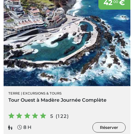
42
€
00
TERRE
|
EXCURSIONS & TOURS
Tour Ouest à Madère Journée Complète
5 (122)
8 H
Réserver