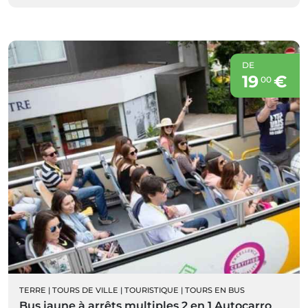
DE
19
€
00
TERRE
|
TOURS DE VILLE
|
TOURISTIQUE
|
TOURS EN BUS
Bus jaune à arrêts multiples 2 en 1 Autocarro