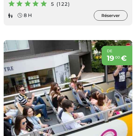
5 (122)
8 H
Réserver
DE
19
€
00