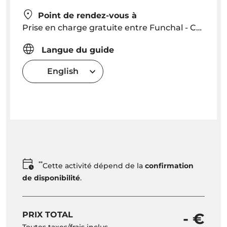
Point de rendez-vous à
Prise en charge gratuite entre Funchal - Caniço. Prise en charge à 08h45 dans la région de Funchal. L'heure de prise en charge des autres localités doit être convenue. En dehors de ces zones des frais supplémentaires pour la collecte.
Langue du guide
English
**
Cette activité dépend de la
confirmation
de disponibilité
.
PRIX TOTAL
- €
Toutes taxes/frais inclus