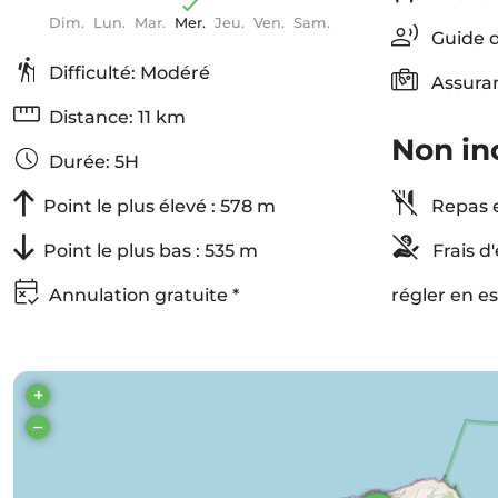
Dim.
Lun.
Mar.
Mer.
Jeu.
Ven.
Sam.
Guide d
Difficulté: Modéré
Assura
Distance: 11 km
Non in
Durée: 5H
Point le plus élevé : 578 m
Repas e
Point le plus bas : 535 m
Frais d
Annulation gratuite *
régler en e
+
–