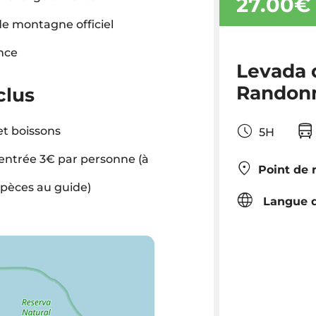
27.00€
e montagne officiel
nce
Levada d
Randon
clus
t boissons
5H
'entrée 3€ par personne (à
Point de 
spèces au guide)
Langue d