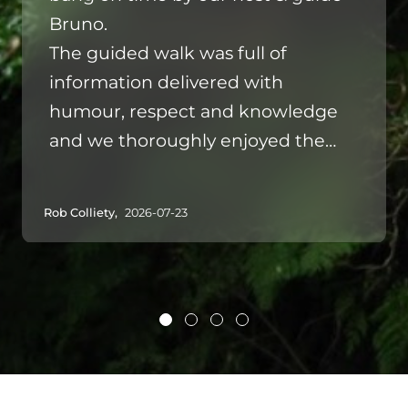
Bruno.
The guided walk was full of
information delivered with
humour, respect and knowledge
and we thoroughly enjoyed the
whole experience.
Thank you Bruno for a wonderful
Rob Colliety,
2026-07-23
experience
Rob, Julie, Fin & Clare