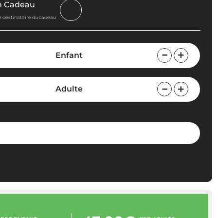
n Cadeau
le destinataire du cadeau
Enfant
Adulte