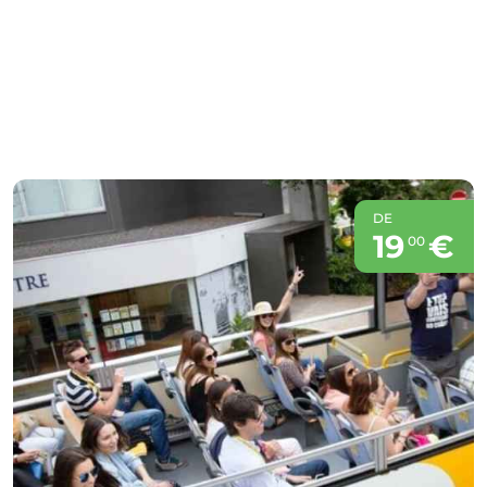
DE
19
€
00