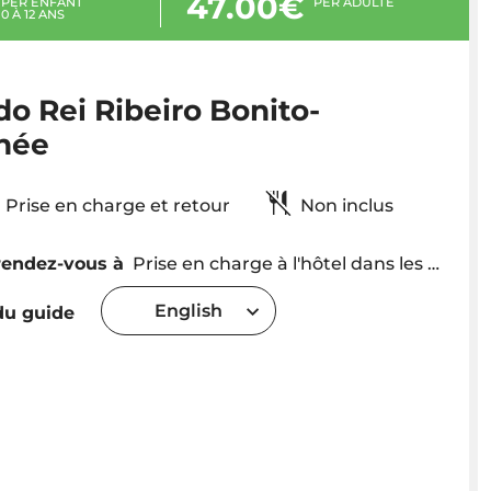
47.00€
PER ENFANT
PER ADULTE
0 À 12 ANS
o Rei Ribeiro Bonito-
née
Prise en charge et retour
Non inclus
rendez-vous à
Prise en charge à l'hôtel dans les régions de Funchal et Caniço. L'heure de prise en charge sera fixée en fonction de l'emplacement
English
u guide