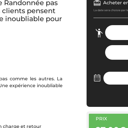
ne Randonnée pas
Acheter e
 clients pensent
La date sera choisie par 
e inoubliable pour
pas comme les autres. La
 Une expérience inoubliable
PRIX
n charge et retour