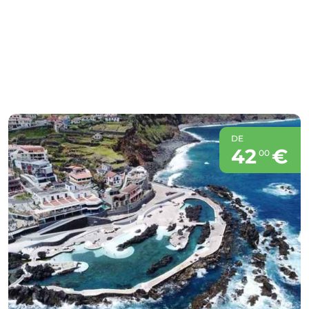
DE
42
€
00