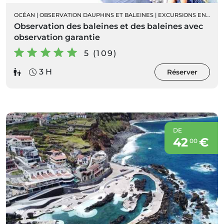
OCÉAN
|
OBSERVATION DAUPHINS ET BALEINES
|
EXCURSIONS EN BATEAU
Observation des baleines et des baleines avec
observation garantie
5 (109)
3 H
Réserver
DE
42
€
00