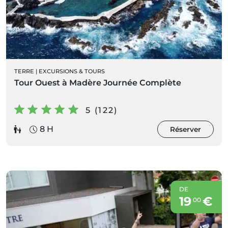
TERRE
|
EXCURSIONS & TOURS
Tour Ouest à Madère Journée Complète
5 (122)
8 H
Réserver
DE
19
€
00