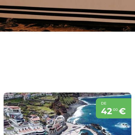
DE
42
€
00