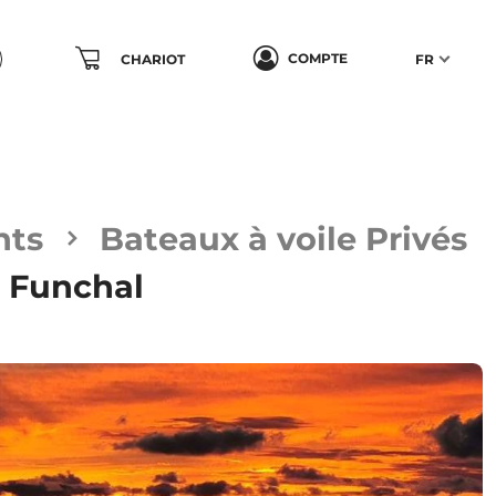
COMPTE
CHARIOT
FR
hts
Bateaux à voile Privés
s Funchal