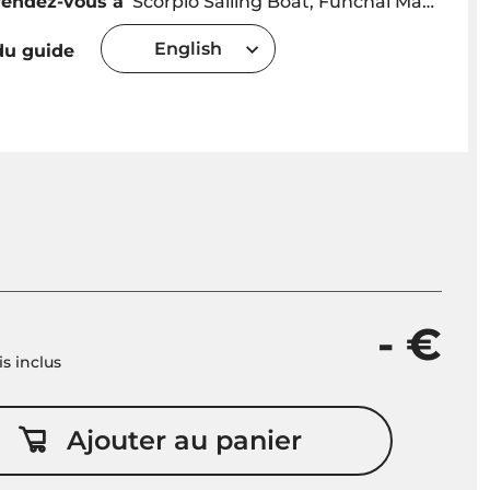
rendez-vous à
Scorpio Sailing Boat, Funchal Marina
English
u guide
- €
is inclus
Ajouter au panier