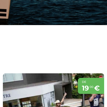
DE
19
€
00