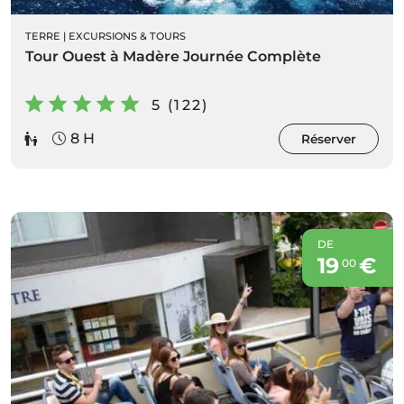
TERRE
|
EXCURSIONS & TOURS
Tour Ouest à Madère Journée Complète
5 (122)
8 H
Réserver
DE
19
€
00