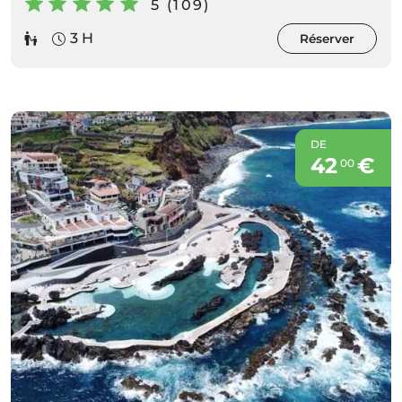
5 (109)
3 H
Réserver
DE
42
€
00