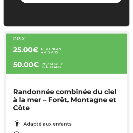
PRIX
25.00€
PER ENFANT
4 À 12 ANS
50.00€
PER ADULTE
13 À 99 ANS
Randonnée combinée du ciel
à la mer – Forêt, Montagne et
Côte
Adapté aux enfants