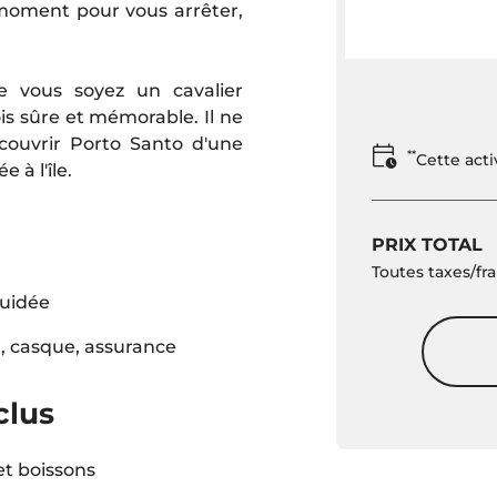
n moment pour vous arrêter,
e vous soyez un cavalier
ois sûre et mémorable. Il ne
écouvrir Porto Santo d'une
**
Cette act
 à l'île.
PRIX TOTAL
Toutes taxes/fra
guidée
, casque, assurance
clus
t boissons