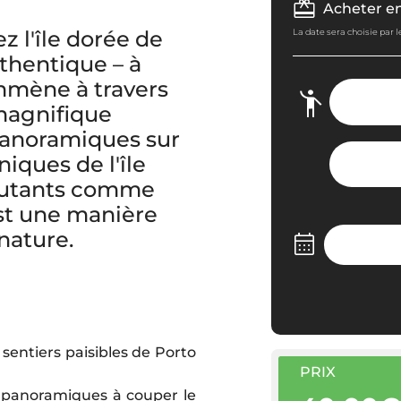
Acheter e
z l'île dorée de
La date sera choisie par 
uthentique – à
mmène à travers
 magnifique
panoramiques sur
iques de l'île
ébutants comme
est une manière
nature.
 sentiers paisibles de Porto
PRIX
 panoramiques à couper le