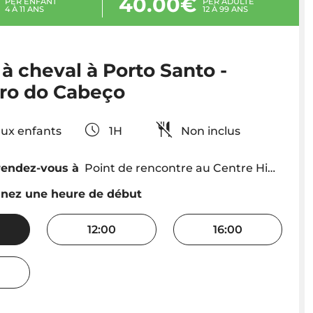
40.00€
PER ENFANT
PER ADULTE
4 À 11 ANS
12 À 99 ANS
à cheval à Porto Santo -
ro do Cabeço
aux enfants
1H
Non inclus
rendez-vous à
Point de rencontre au Centre Hippique de Porto Santo
nnez une heure de début
12:00
16:00