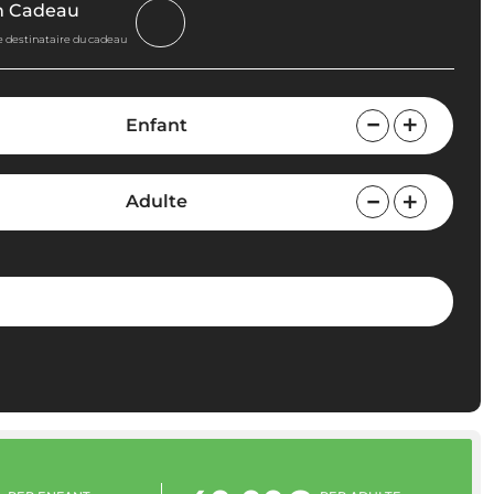
n Cadeau
le destinataire du cadeau
Enfant
Adulte