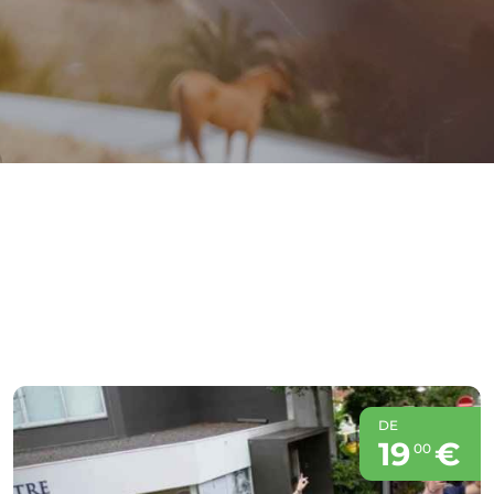
DE
19
€
00