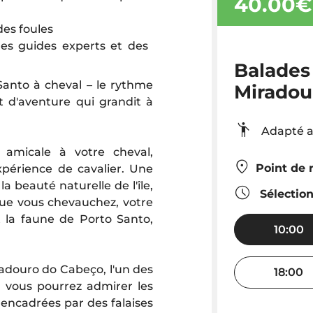
40.00€
des foules
des guides experts et des
Balades 
Santo à cheval – le rythme
Miradou
t d'aventure qui grandit à
Adapté 
amicale à votre cheval,
Point de 
périence de cavalier. Une
 la beauté naturelle de l'île,
Sélectio
que vous chevauchez, votre
et la faune de Porto Santo,
10:00
radouro do Cabeço, l'un des
18:00
à, vous pourrez admirer les
 encadrées par des falaises