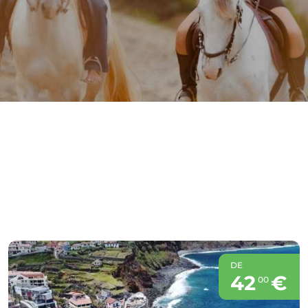
DE
42
€
00