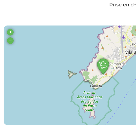
Prise en c
+
–