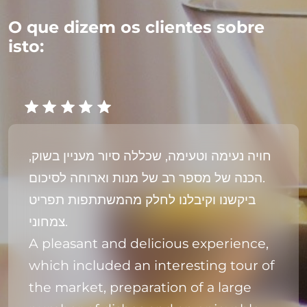
O que dizem os clientes sobre
isto:
חויה נעימה וטעימה, שכללה סיור מעניין בשוק,
הכנה של מספר רב של מנות וארוחה לסיכום.
ביקשנו וקיבלנו לחלק מהמשתתפות תפריט
צמחוני.
A pleasant and delicious experience,
which included an interesting tour of
the market, preparation of a large