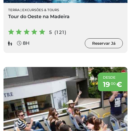
TERRA
|
EXCURSÕES & TOURS
Tour do Oeste na Madeira
5 (121)
8H
Reservar Já
DESDE
19
€
00