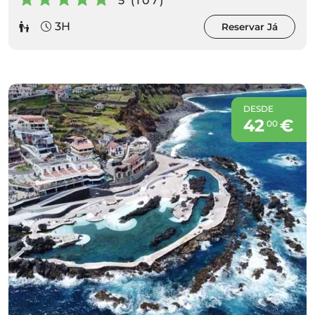
5 (107)
3H
Reservar Já
DESDE
42
€
00