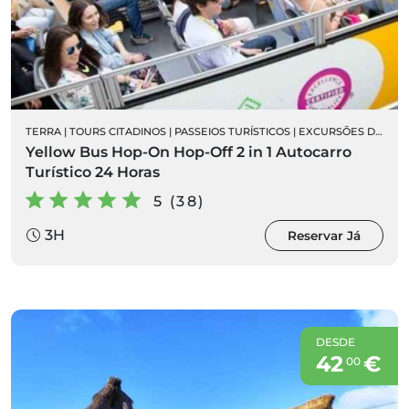
TERRA
|
TOURS CITADINOS
|
PASSEIOS TURÍSTICOS
|
EXCURSÕES DE AUTOCARRO
Yellow Bus Hop-On Hop-Off 2 in 1 Autocarro
Turístico 24 Horas
5 (38)
3H
Reservar Já
DESDE
42
€
00