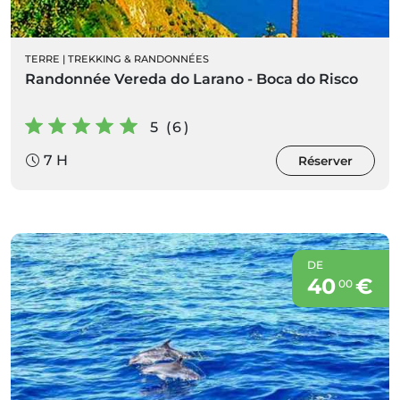
TERRE
|
TREKKING & RANDONNÉES
Randonnée Vereda do Larano - Boca do Risco
5 (6)
7 H
Réserver
DE
40
€
00