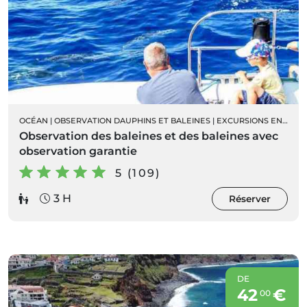
OCÉAN
|
OBSERVATION DAUPHINS ET BALEINES
|
EXCURSIONS EN BATEAU
Observation des baleines et des baleines avec
observation garantie
5 (109)
3 H
Réserver
DE
42
€
00