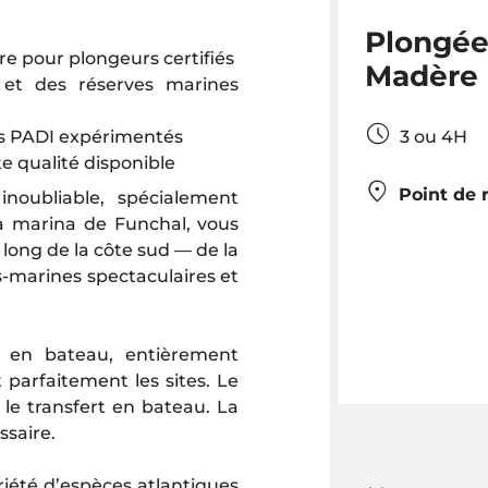
Plongées
re pour plongeurs certifiés
Madère
 et des réserves marines
3 ou 4
ls PADI expérimentés
e qualité disponible
Point de 
noubliable, spécialement
la marina de Funchal, vous
 long de la côte sud — de la
s-marines spectaculaires et
 en bateau, entièrement
 parfaitement les sites. Le
t le transfert en bateau. La
ssaire.
riété d’espèces atlantiques