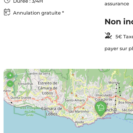
Durée : 3/4H
assurance
Annulation gratuite *
Non in
5€ Taxe
payer sur p
+
–