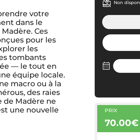
Non disponi
 prendre votre
ent dans le
 Madère. Ces
nçues pour les
xplorer les
les tombants
rée — le tout en
une équipe locale.
ne macro ou à la
érous, des raies
ne de Madère ne
st une nouvelle
PRIX
70.00€