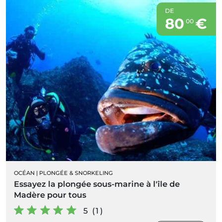
DE
80
€
00
OCÉAN
|
PLONGÉE & SNORKELING
Essayez la plongée sous-marine à l'île de
Madère pour tous
5 (1)