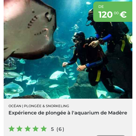
DE
120
€
00
OCÉAN
|
PLONGÉE & SNORKELING
Expérience de plongée à l'aquarium de Madère
5 (6)