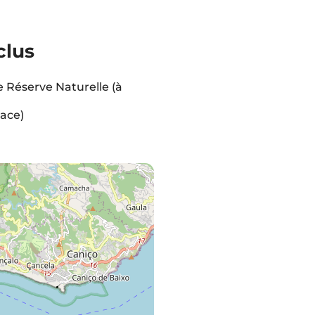
clus
 Réserve Naturelle (à
lace)