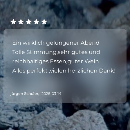
Ein wirklich gelungener Abend
Tolle Stimmung,sehr gutes und
reichhaltiges Essen,guter Wein
Alles perfekt ,vielen herzlichen Dank!
jürgen Schräer,
2026-03-14