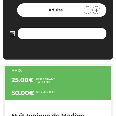
Adulte
PRIX
25.00€
PER ENFANT
5 À 9 ANS
50.00€
PER ADULTE
Nuit typique de Madère