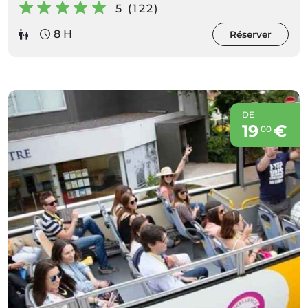
5 (122)
8 H
Réserver
DE
19
€
00