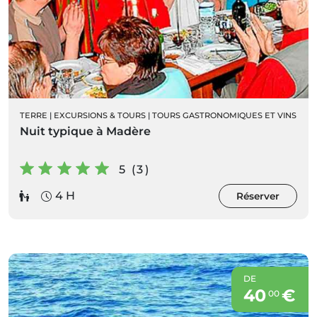
TERRE
|
EXCURSIONS & TOURS
|
TOURS GASTRONOMIQUES ET VINS
Nuit typique à Madère
5 (3)
4 H
Réserver
DE
40
€
00