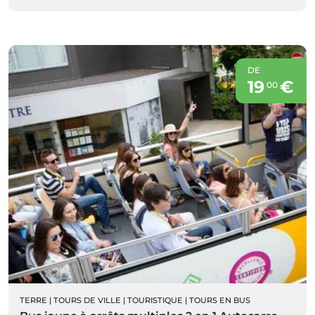
DE
19
€
00
TERRE
|
TOURS DE VILLE
|
TOURISTIQUE
|
TOURS EN BUS