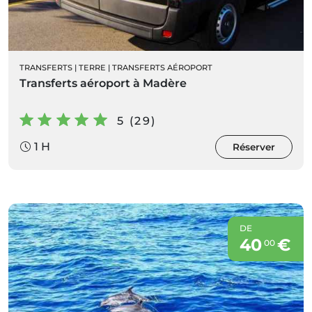
TRANSFERTS
|
TERRE
|
TRANSFERTS AÉROPORT
Transferts aéroport à Madère
5 (29)
1 H
Réserver
DE
40
€
00