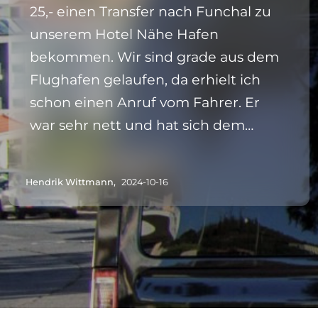
25,- einen Transfer nach Funchal zu
unserem Hotel Nähe Hafen
bekommen. Wir sind grade aus dem
Flughafen gelaufen, da erhielt ich
schon einen Anruf vom Fahrer. Er
war sehr nett und hat sich dem
Verkehrsfluss angepasst (flott). Es gab
nur ein Manko, dass es sehr warm im
Hendrik Wittmann,
2024-10-16
Auto war. Aber der Fahrer hat auch
während der Fahrt uns schon Tipps
gegeben was wir alles anschauen
müssen. War also alles gut!