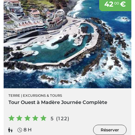
42
€
00
TERRE
|
EXCURSIONS & TOURS
Tour Ouest à Madère Journée Complète
5 (122)
8 H
Réserver