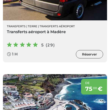
TRANSFERTS
|
TERRE
|
TRANSFERTS AÉROPORT
Transferts aéroport à Madère
5 (29)
1 H
Réserver
DE
75
€
00