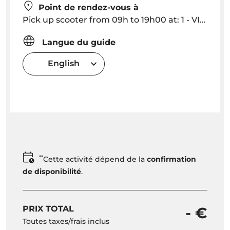
Point de rendez-vous à
Pick up scooter from 09h to 19h00 at: 1 - VILA BALEIRA: Auto Acessorios Colombo, Av. Vieira de Castro, 64 || 2 - CABEÇO: Edificio Colina, Estrada Regional 120, Cabeço
Langue du guide
English
**
Cette activité dépend de la
confirmation
de disponibilité
.
PRIX TOTAL
- €
Toutes taxes/frais inclus