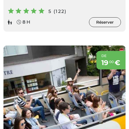
5 (122)
8 H
Réserver
DE
19
€
00