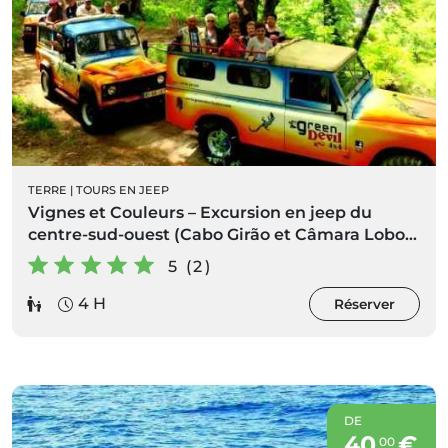
TERRE
|
TOURS EN JEEP
Vignes et Couleurs – Excursion en jeep du
centre-sud-ouest (Cabo Girão et Câmara Lobos)
demi-journée
5 (2)
4 H
Réserver
DE
40
€
00