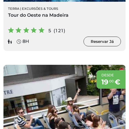
TERRA
|
EXCURSÕES & TOURS
Tour do Oeste na Madeira
5 (121)
8H
Reservar Já
DESDE
19
€
00