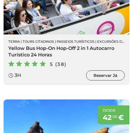
TERRA
|
TOURS CITADINOS
|
PASSEIOS TURÍSTICOS
|
EXCURSÕES DE AUTOCARRO
Yellow Bus Hop-On Hop-Off 2 in 1 Autocarro
Turístico 24 Horas
5 (38)
3H
Reservar Já
DESDE
42
€
00