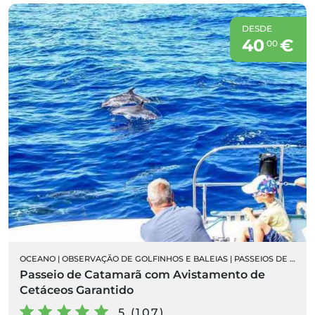
DESDE
40
€
00
OCEANO
|
OBSERVAÇÃO DE GOLFINHOS E BALEIAS
|
PASSEIOS DE BARCO
Passeio de Catamarã com Avistamento de
Cetáceos Garantido
5 (107)