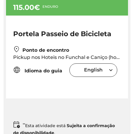
115.00€
ENDURO
Portela Passeio de Bicicleta
Ponto de encontro
Pickup nos Hoteis no Funchal e Caniço (hora exata do pickup será fornecida dependendo da localização do hotel) O Ponto de Encontro no Caniço (Endereço: Caminho Cais da Oliveira 11A, 9125-028 Caniço de Baixo) Caniço
English
Idioma do guia
**
Esta atividade está
Sujeita a confirmação
de disponibilidade
.