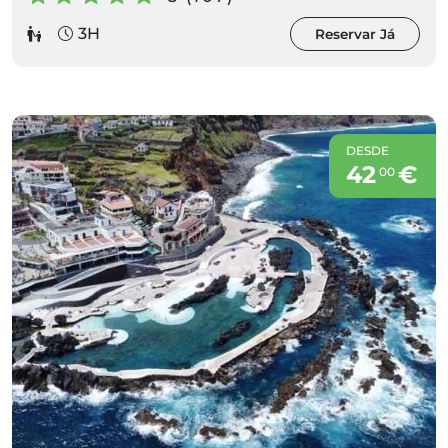
3H
Reservar Já
DESDE
42
€
00