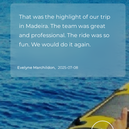
That was the highlight of our trip
in Madeira. The team was great
and professional. The ride was so
fun. We would do it again.
Evelyne Marchildon,
2025-07-08