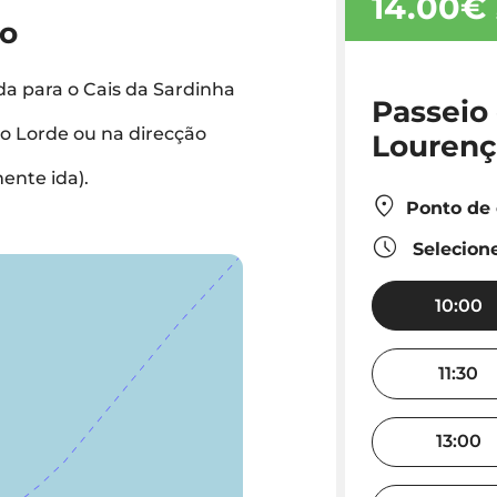
14.00€
do
ida para o Cais da Sardinha
Passeio
o Lorde ou na direcção
Lourenço
ente ida).
Ponto de
Selecione
10:00
11:30
13:00