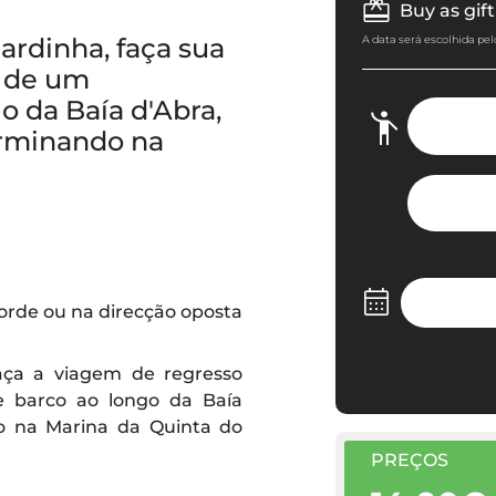
Buy as gift
ardinha, faça sua
A data será escolhida pel
e de um
o da Baía d'Abra,
erminando na
Lorde ou na direcção oposta
aça a viagem de regresso
e barco ao longo da Baía
o na Marina da Quinta do
PREÇOS