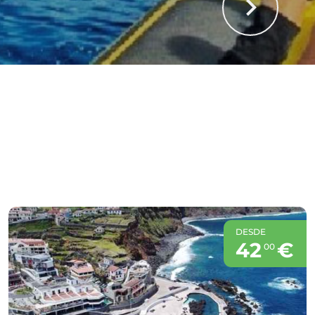
DESDE
42
€
00