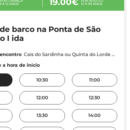
19.00€
POR CRIANÇA
POR ADULTO
5 A 12 ANOS
13 A 99 ANOS
 de barco na Ponta de São
 I ida
 encontro
Cais do Sardinha ou Quinta do Lorde Marina
 a hora de início
10:30
11:00
12:00
12:30
13:30
14:00