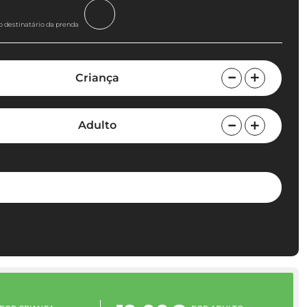
o destinatário da prenda
Criança
Adulto