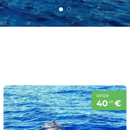
DESDE
40
€
00