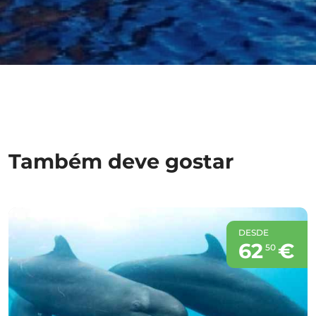
Também deve gostar
DESDE
62
€
50