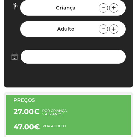
Criança
Adulto
PREÇOS
27.00€
POR CRIANÇA
5 A 12 ANOS
47.00€
POR ADULTO