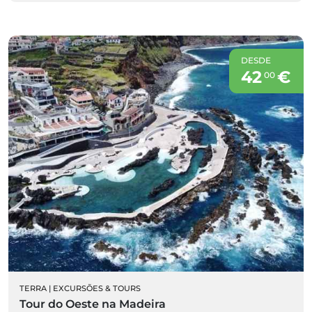
DESDE
42
€
00
TERRA
|
EXCURSÕES & TOURS
Tour do Oeste na Madeira