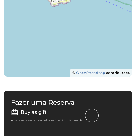
©
OpenStreetMap
contributors.
Fazer uma Reserva
Buy as gift
A data será escolhida pelo destinatário da prenda