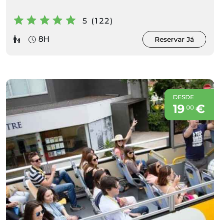
5 (122)
8H
Reservar Já
DESDE
19
€
00