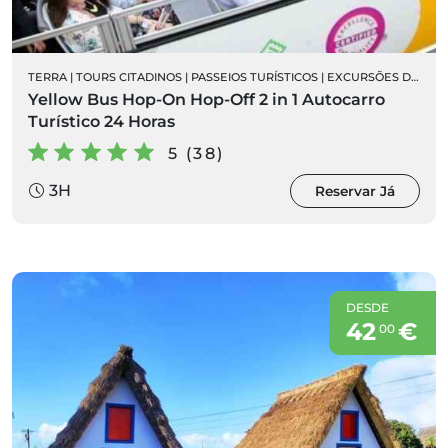
TERRA
|
TOURS CITADINOS
|
PASSEIOS TURÍSTICOS
|
EXCURSÕES DE AUTOCARRO
Yellow Bus Hop-On Hop-Off 2 in 1 Autocarro
Turístico 24 Horas
5 (38)
3H
Reservar Já
DESDE
42
€
00