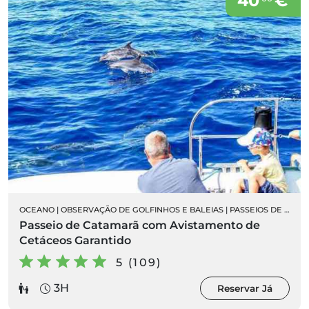
40
€
OCEANO
|
OBSERVAÇÃO DE GOLFINHOS E BALEIAS
|
PASSEIOS DE BARCO
Passeio de Catamarã com Avistamento de
Cetáceos Garantido
5 (109)
3H
Reservar Já