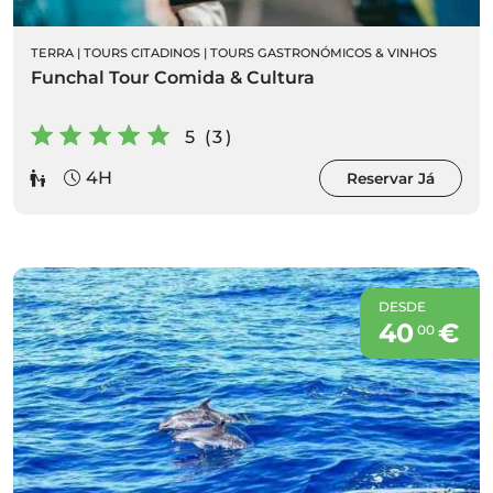
TERRA
|
TOURS CITADINOS
|
TOURS GASTRONÓMICOS & VINHOS
Funchal Tour Comida & Cultura
5 (3)
4H
Reservar Já
DESDE
40
€
00