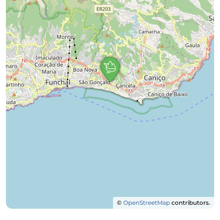
©
OpenStreetMap
contributors.