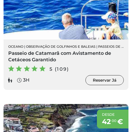
OCEANO
|
OBSERVAÇÃO DE GOLFINHOS E BALEIAS
|
PASSEIOS DE BARCO
Passeio de Catamarã com Avistamento de
Cetáceos Garantido
5 (109)
3H
Reservar Já
DESDE
42
€
00