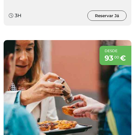
3H
Reservar Já
DESDE
93
€
00