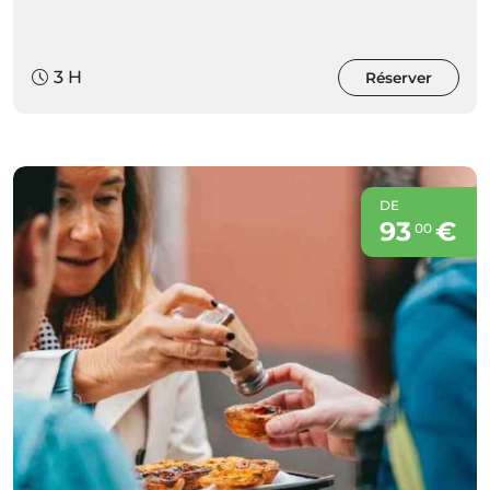
3 H
Réserver
DE
93
€
00