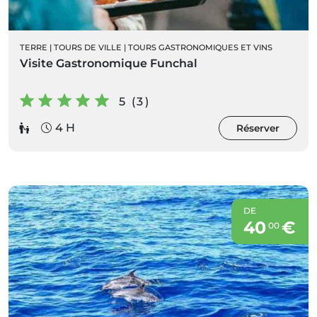
TERRE
|
TOURS DE VILLE
|
TOURS GASTRONOMIQUES ET VINS
Visite Gastronomique Funchal
5 (3)
4 H
Réserver
DE
40
€
00