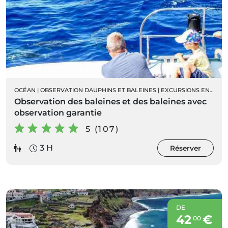
OCÉAN
|
OBSERVATION DAUPHINS ET BALEINES
|
EXCURSIONS EN BATEAU
Observation des baleines et des baleines avec
observation garantie
5 (107)
3 H
Réserver
DE
42
€
00