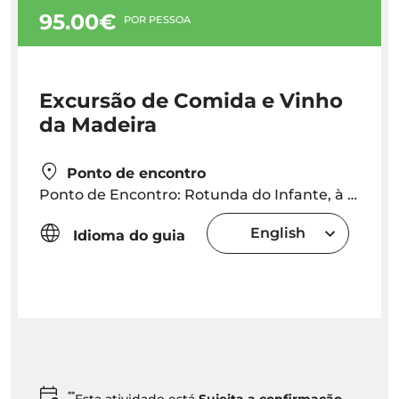
95.00€
POR PESSOA
Excursão de Comida e Vinho
da Madeira
Ponto de encontro
Ponto de Encontro: Rotunda do Infante, à frente da H&M, pelas 09h45
English
Idioma do guia
**
Esta atividade está
Sujeita a confirmação