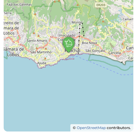
©
OpenStreetMap
contributors.