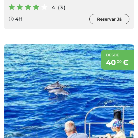
4 (3)
4H
Reservar Já
DESDE
40
€
00