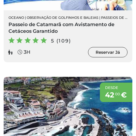
OCEANO
|
OBSERVAÇÃO DE GOLFINHOS E BALEIAS
|
PASSEIOS DE BARCO
Passeio de Catamarã com Avistamento de
Cetáceos Garantido
5 (109)
3H
Reservar Já
DESDE
42
€
00