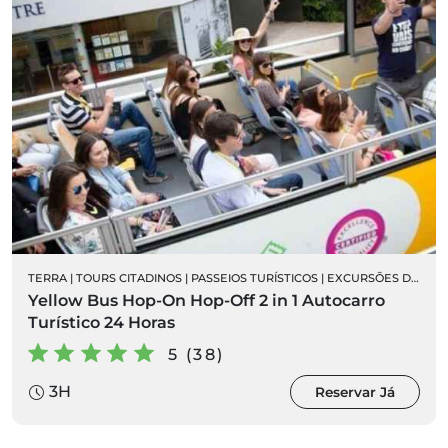
TERRA
|
TOURS CITADINOS
|
PASSEIOS TURÍSTICOS
|
EXCURSÕES DE AUTOCARRO
Yellow Bus Hop-On Hop-Off 2 in 1 Autocarro
Turístico 24 Horas
5 (38)
3H
Reservar Já