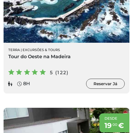
TERRA
|
EXCURSÕES & TOURS
Tour do Oeste na Madeira
5 (122)
8H
Reservar Já
DESDE
19
€
00