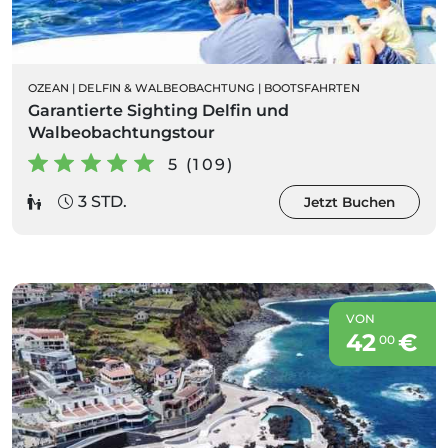
OZEAN
|
DELFIN & WALBEOBACHTUNG
|
BOOTSFAHRTEN
Garantierte Sighting Delfin und
Walbeobachtungstour
5 (109)
3 STD.
Jetzt Buchen
VON
42
€
00