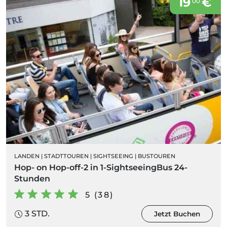
19
€
00
LANDEN
|
STADTTOUREN
|
SIGHTSEEING
|
BUSTOUREN
Hop- on Hop-off-2 in 1-SightseeingBus 24-
Stunden
5 (38)
3 STD.
Jetzt Buchen