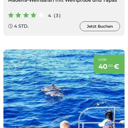
Madeira-Weinsafari mit Weinprobe und Tapas
4 (3)
4 STD.
Jetzt Buchen
VON
40
€
00