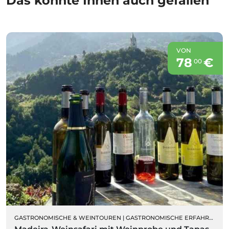
Das könnte Ihnen auch gefallen
VON
78
€
00
GASTRONOMISCHE & WEINTOUREN
|
GASTRONOMISCHE ERFAHRUNGEN