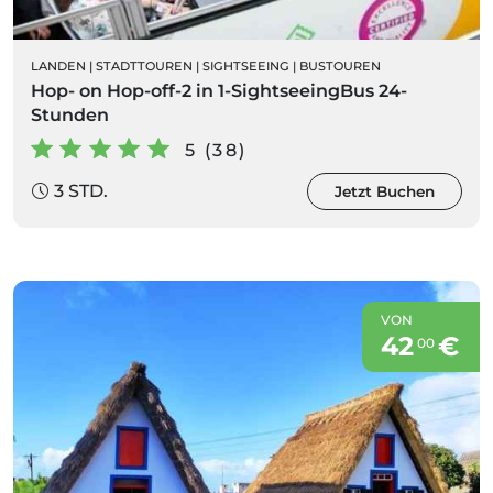
LANDEN
|
STADTTOUREN
|
SIGHTSEEING
|
BUSTOUREN
Hop- on Hop-off-2 in 1-SightseeingBus 24-
Stunden
5 (38)
3 STD.
Jetzt Buchen
VON
42
€
00