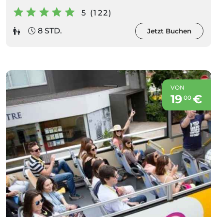
5 (122)
8 STD.
Jetzt Buchen
VON
19
€
00