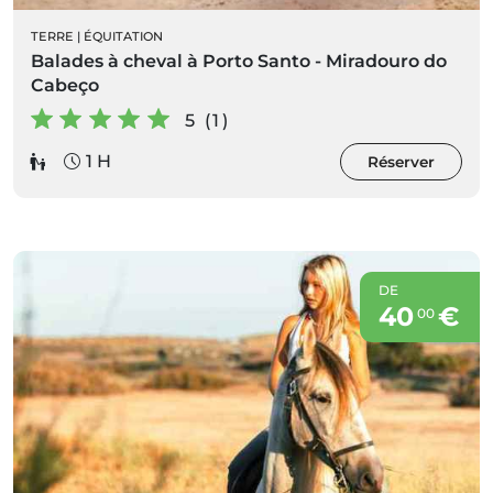
TERRE
|
ÉQUITATION
Balades à cheval à Porto Santo - Miradouro do
Cabeço
5 (1)
1 H
Réserver
DE
40
€
00