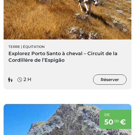
TERRE
|
ÉQUITATION
Explorez Porto Santo à cheval – Circuit de la
Cordillère de l’Espigão
2 H
Réserver
DE
50
€
00