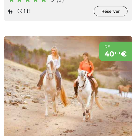
1 H
Réserver
DE
40
€
00