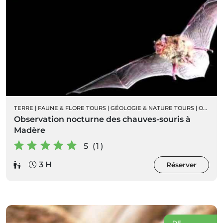
TERRE
|
FAUNE & FLORE TOURS
|
GÉOLOGIE & NATURE TOURS
|
ORNITHOLOGIE
Observation nocturne des chauves-souris à
Madère
5 (1)
3 H
Réserver
DE