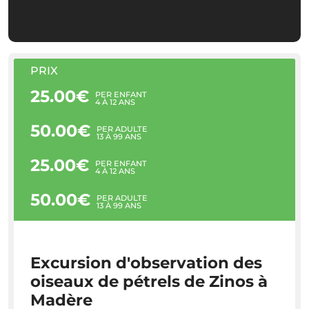
PRIX
25.00€
PER ENFANT
4 À 12 ANS
50.00€
PER ADULTE
13 À 99 ANS
25.00€
PER ENFANT
4 À 12 ANS
50.00€
PER ADULTE
13 À 99 ANS
Excursion d'observation des
oiseaux de pétrels de Zinos à
Madère