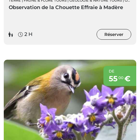
TERRE
|
FAUNE & FLORE TOURS
|
GÉOLOGIE & NATURE TOURS
|
ORNITHOLOGIE
Observation de la Chouette Effraie à Madère
2 H
Réserver
DE
55
€
00