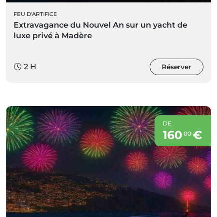
FEU D'ARTIFICE
Extravagance du Nouvel An sur un yacht de
luxe privé à Madère
2 H
Réserver
DE
160
€
00