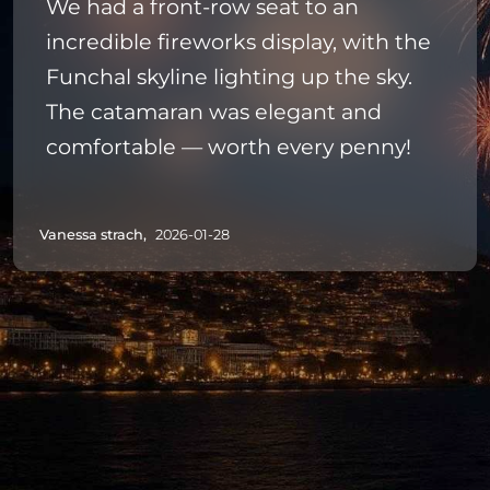
We had a front-row seat to an
incredible fireworks display, with the
Funchal skyline lighting up the sky.
The catamaran was elegant and
comfortable — worth every penny!
Vanessa strach,
2026-01-28