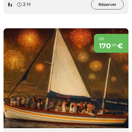
2 H
Réserver
DE
170
€
00