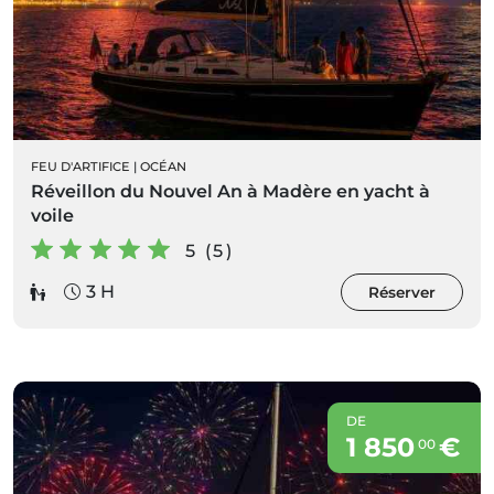
FEU D'ARTIFICE
|
OCÉAN
Réveillon du Nouvel An à Madère en yacht à
voile
5 (5)
3 H
Réserver
DE
1 850
€
00