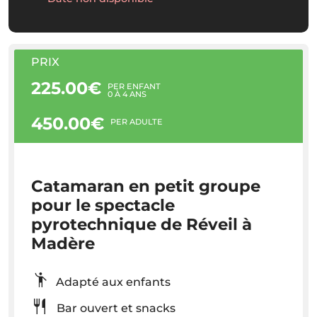
PRIX
225.00€
PER ENFANT
0 À 4 ANS
450.00€
PER ADULTE
Catamaran en petit groupe
pour le spectacle
pyrotechnique de Réveil à
Madère
Adapté aux enfants
Bar ouvert et snacks