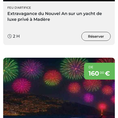
FEU D'ARTIFICE
Extravagance du Nouvel An sur un yacht de
luxe privé à Madère
2 H
Réserver
DE
160
€
00