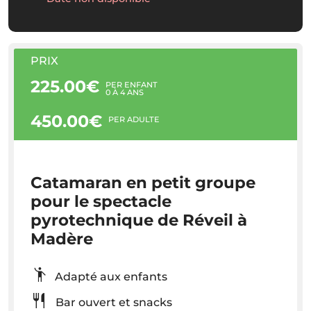
PRIX
225.00€
PER ENFANT
0 À 4 ANS
450.00€
PER ADULTE
Catamaran en petit groupe
pour le spectacle
pyrotechnique de Réveil à
Madère
Adapté aux enfants
Bar ouvert et snacks