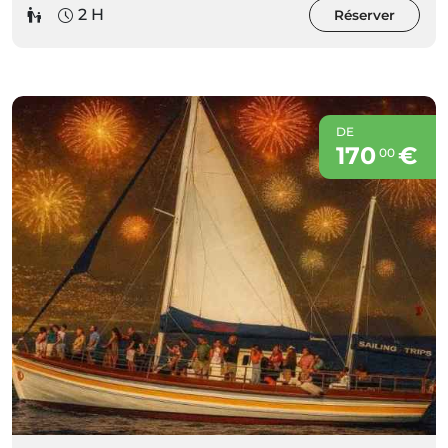
2 H
Réserver
DE
170
€
00