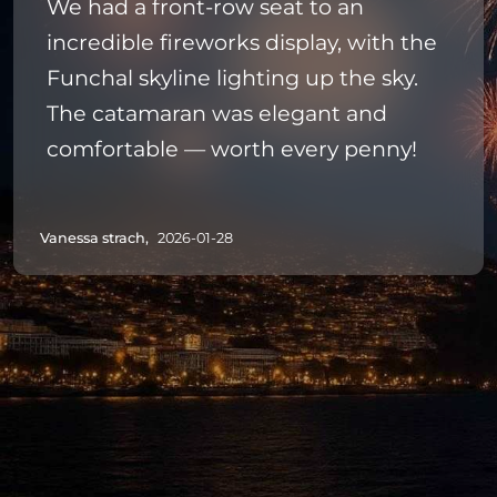
We had a front-row seat to an
incredible fireworks display, with the
Funchal skyline lighting up the sky.
The catamaran was elegant and
comfortable — worth every penny!
Vanessa strach,
2026-01-28