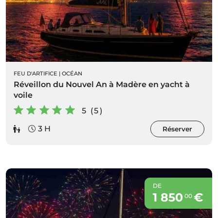
FEU D'ARTIFICE
|
OCÉAN
Réveillon du Nouvel An à Madère en yacht à
voile
5 (5)
3 H
Réserver
DE
1 850
€
00