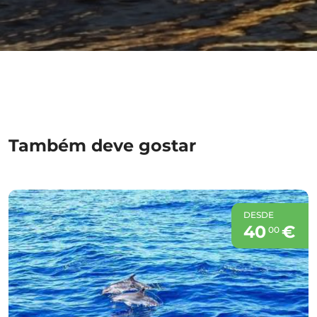
Também deve gostar
DESDE
40
€
00