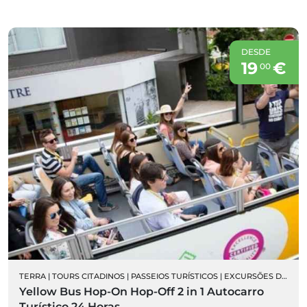
DESDE
19
€
00
TERRA
|
TOURS CITADINOS
|
PASSEIOS TURÍSTICOS
|
EXCURSÕES DE AUTOCARRO
Yellow Bus Hop-On Hop-Off 2 in 1 Autocarro
Turístico 24 Horas