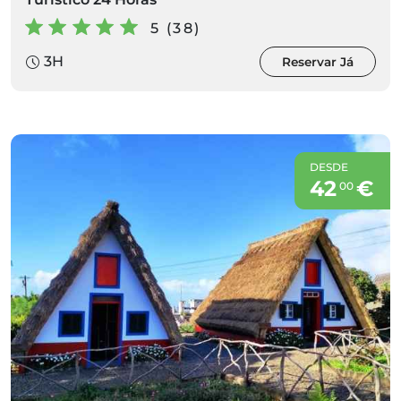
5 (38)
3H
Reservar Já
DESDE
42
€
00