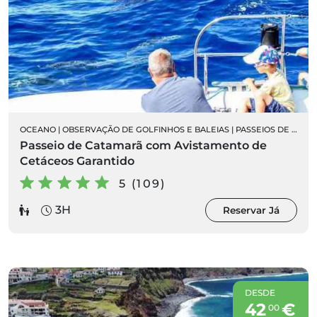
OCEANO
|
OBSERVAÇÃO DE GOLFINHOS E BALEIAS
|
PASSEIOS DE BARCO
Passeio de Catamarã com Avistamento de
Cetáceos Garantido
5 (109)
3H
Reservar Já
DESDE
42
€
00