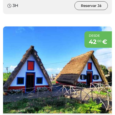
3H
Reservar Já
DESDE
42
€
00