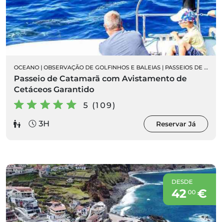
OCEANO
|
OBSERVAÇÃO DE GOLFINHOS E BALEIAS
|
PASSEIOS DE BARCO
Passeio de Catamarã com Avistamento de
Cetáceos Garantido
5 (109)
3H
Reservar Já
DESDE
42
€
00