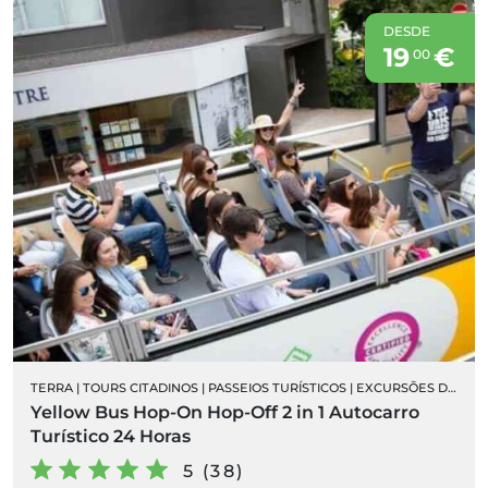
DESDE
19
€
00
TERRA
|
TOURS CITADINOS
|
PASSEIOS TURÍSTICOS
|
EXCURSÕES DE AUTOCARRO
Yellow Bus Hop-On Hop-Off 2 in 1 Autocarro
Turístico 24 Horas
5 (38)