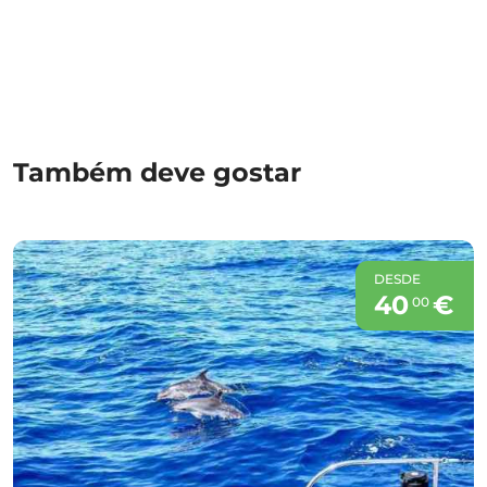
Também deve gostar
DESDE
40
€
00