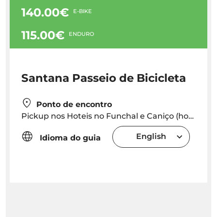
140.00€
E-BIKE
115.00€
ENDURO
Santana Passeio de Bicicleta
Ponto de encontro
Pickup nos Hoteis no Funchal e Caniço (hora exata do pickup será fornecida dependendo da localização do hotel) O Ponto de Encontro no Caniço (Endereço: Caminho Cais da Oliveira 11A, 9125-028 Caniço de Baixo) Caniço
English
Idioma do guia