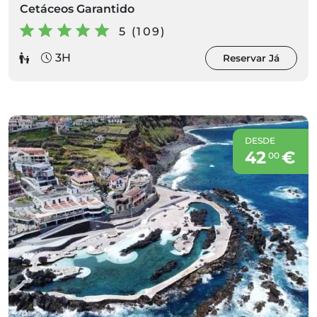
Cetáceos Garantido
5 (109)
3H
Reservar Já
DESDE
42
€
00