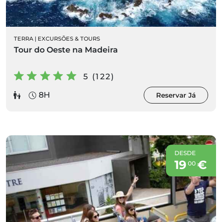
TERRA
|
EXCURSÕES & TOURS
Tour do Oeste na Madeira
5 (122)
8H
Reservar Já
DESDE
19
€
00