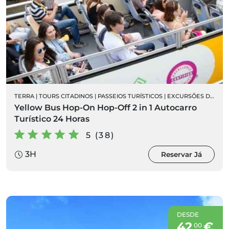
TERRA
|
TOURS CITADINOS
|
PASSEIOS TURÍSTICOS
|
EXCURSÕES DE AUTOCARRO
Yellow Bus Hop-On Hop-Off 2 in 1 Autocarro
Turístico 24 Horas
5 (38)
3H
Reservar Já
DESDE
42
€
00