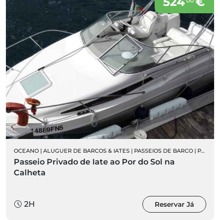
524
€
00
OCEANO
|
ALUGUER DE BARCOS & IATES
|
PASSEIOS DE BARCO
|
PASSEIOS PRIVADOS
Passeio Privado de Iate ao Por do Sol na
Calheta
2H
Reservar Já