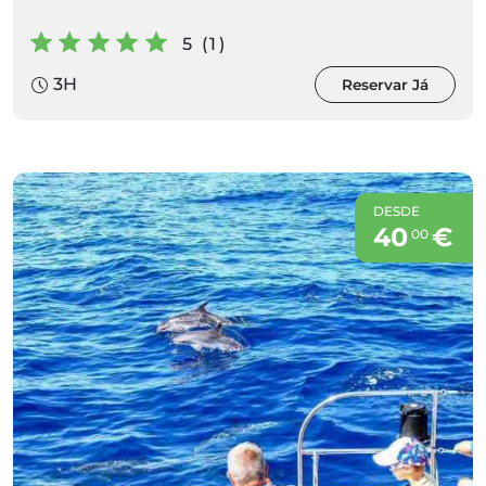
5 (1)
3H
Reservar Já
DESDE
40
€
00