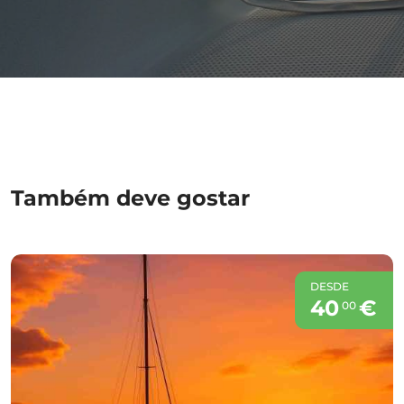
Também deve gostar
DESDE
40
€
00