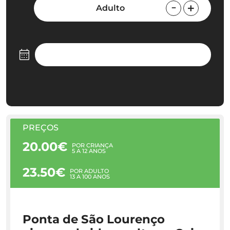
Adulto
PREÇOS
20.00€
POR CRIANÇA
5 A 12 ANOS
23.50€
POR ADULTO
13 A 100 ANOS
Ponta de São Lourenço