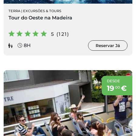
TERRA
|
EXCURSÕES & TOURS
Tour do Oeste na Madeira
5 (121)
8H
Reservar Já
DESDE
19
€
00