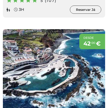
5 (107)
3H
Reservar Já
DESDE
42
€
00