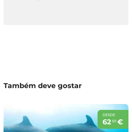
Também deve gostar
DESDE
62
€
50