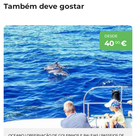
Também deve gostar
DESDE
40
€
00
OCEANO
|
OBSERVAÇÃO DE GOLFINHOS E BALEIAS
|
PASSEIOS DE BARCO