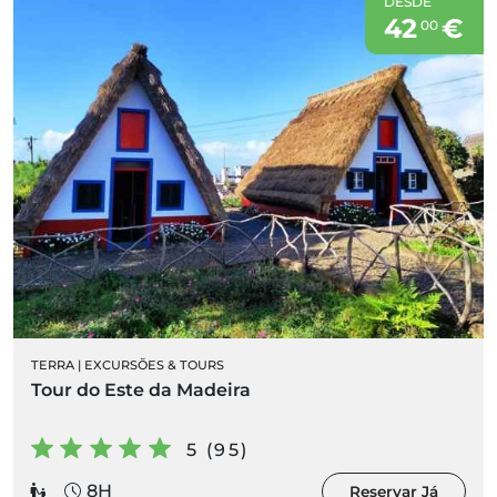
DESDE
42
€
00
TERRA
|
EXCURSÕES & TOURS
Tour do Este da Madeira
5 (95)
8H
Reservar Já