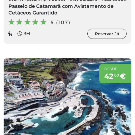
Passeio de Catamarã com Avistamento de
Cetáceos Garantido
5 (107)
3H
Reservar Já
DESDE
42
€
00