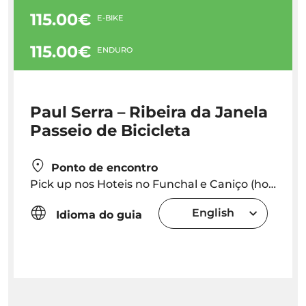
115.00€
E-BIKE
115.00€
ENDURO
Paul Serra – Ribeira da Janela
Passeio de Bicicleta
Ponto de encontro
Pick up nos Hoteis no Funchal e Caniço (hora exata do pick up sera fornecida dependendo da localização do hotel) OT Ponto de Encontro no Caniço (Endereço: Caminho Cais da Oliveira 11A, 9125-028 Caniço de Baixo) Caniço
English
Idioma do guia