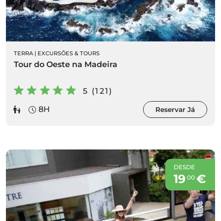
TERRA
|
EXCURSÕES & TOURS
Tour do Oeste na Madeira
5 (121)
8H
Reservar Já
DESDE
19
€
00