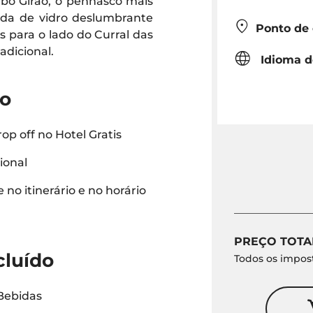
Cabo Girão, o penhasco mais
nda de vidro deslumbrante
Ponto de
 para o lado do Curral das
adicional.
Idioma d
do
op off no Hotel Gratis
ional
e no itinerário e no horário
PREÇO TOTA
cluído
Todos os impost
Bebidas