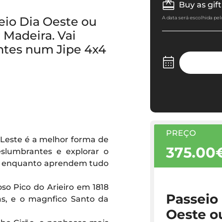
Buy as gift
eio Dia Oeste ou
A data será escolhida pel
 Madeira. Vai
antes num Jipe 4x4
PREÇO
 Leste é a melhor forma de
375.00
deslumbrantes e explorar o
o, enquanto aprendem tudo
toso Pico do Arieiro em 1818
Passeio 
ras, e o magnfico Santo da
Oeste o