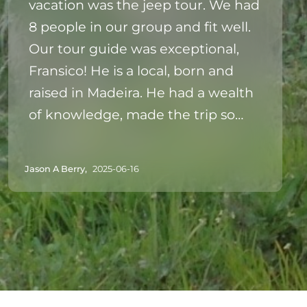
vacation was the jeep tour. We had
8 people in our group and fit well.
Our tour guide was exceptional,
Fransico! He is a local, born and
raised in Madeira. He had a wealth
of knowledge, made the trip so
fun! You could really tell that he
loved his job and sharing all that he
Jason A Berry,
2025-06-16
knew about the area and local
culture. The roads are very steep
and windy-he was an expert with
his driving skills! We will never
forget this amazing experience!