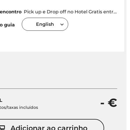
 encontro
Pick up e Drop off no Hotel Gratis entre Funchal e Caniço. Fora desta área tem custo extras ou combinar um local de encontro. Flexibilidade no itinerário e no horário de pick-up
English
o guia
- €
L
os/taxas incluídos
Adicionar ao carrinho