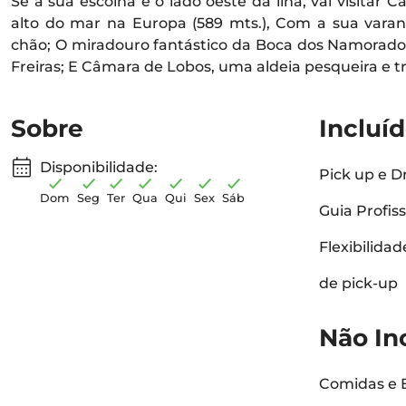
Se a sua escolha é o lado oeste da ilha, vai visitar 
alto do mar na Europa (589 mts.), Com a sua vara
chão; O miradouro fantástico da Boca dos Namorados
Freiras; E Câmara de Lobos, uma aldeia pesqueira e tr
Sobre
Incluí
Disponibilidade:
Pick up e Dr
Dom
Seg
Ter
Qua
Qui
Sex
Sáb
Guia Profiss
Flexibilidad
de pick-up
Não In
Comidas e 