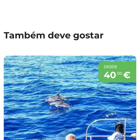
Também deve gostar
DESDE
40
€
00