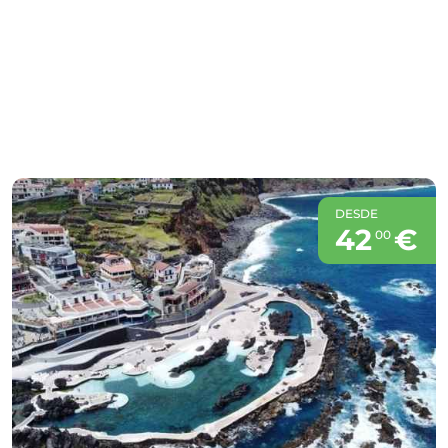
DESDE
42
€
00