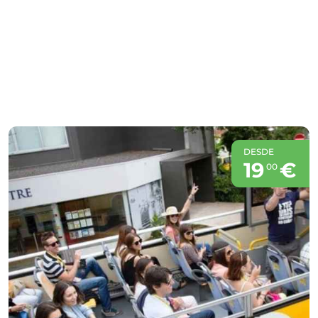
DESDE
19
€
00