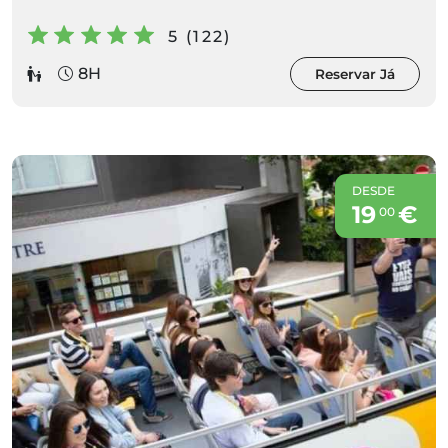
5 (122)
8H
Reservar Já
DESDE
19
€
00