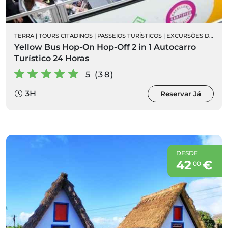
TERRA
|
TOURS CITADINOS
|
PASSEIOS TURÍSTICOS
|
EXCURSÕES DE AUTOCARRO
Yellow Bus Hop-On Hop-Off 2 in 1 Autocarro
Turístico 24 Horas
5 (38)
3H
Reservar Já
DESDE
42
€
00