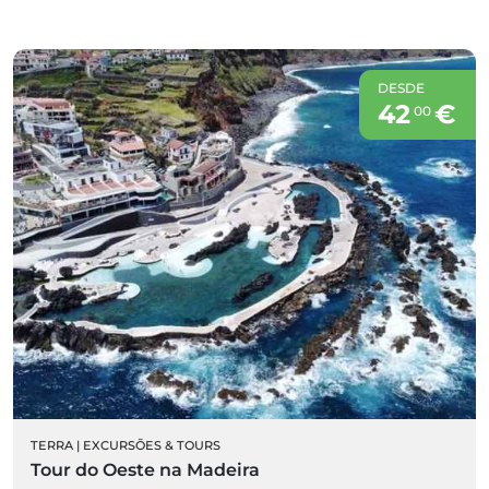
DESDE
42
€
00
TERRA
|
EXCURSÕES & TOURS
Tour do Oeste na Madeira