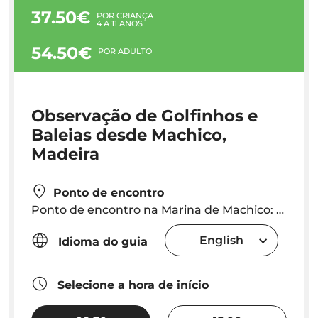
37.50€
POR CRIANÇA
4 A 11 ANOS
54.50€
POR ADULTO
Observação de Golfinhos e
Baleias desde Machico,
Madeira
Ponto de encontro
Ponto de encontro na Marina de Machico: Viagem da manhã às 09h15; Viagem da tarde às 14h45
English
Idioma do guia
Selecione a hora de início