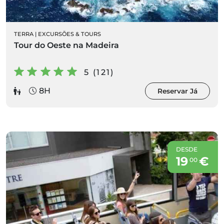
TERRA
|
EXCURSÕES & TOURS
Tour do Oeste na Madeira
5 (121)
8H
Reservar Já
DESDE
19
€
00