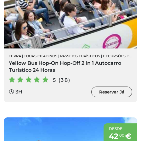
TERRA
|
TOURS CITADINOS
|
PASSEIOS TURÍSTICOS
|
EXCURSÕES DE AUTOCARRO
Yellow Bus Hop-On Hop-Off 2 in 1 Autocarro
Turístico 24 Horas
5 (38)
3H
Reservar Já
DESDE
42
€
00