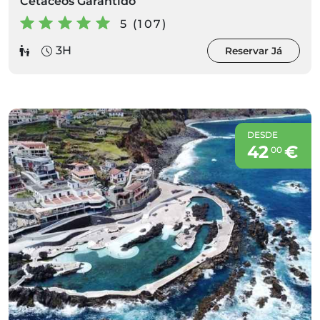
Cetáceos Garantido
5 (107)
3H
Reservar Já
DESDE
42
€
00