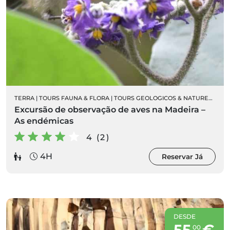
TERRA
|
TOURS FAUNA & FLORA
|
TOURS GEOLOGICOS & NATUREZA
|
OR
Excursão de observação de aves na Madeira –
As endémicas
4 (2)
4H
Reservar Já
DESDE
55
€
00