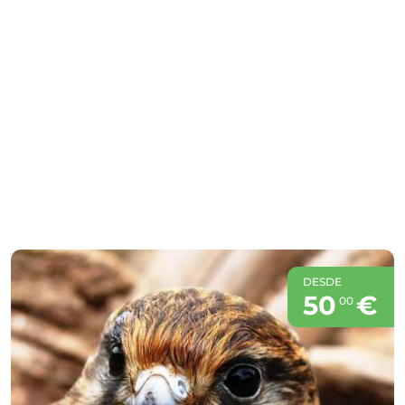
DESDE
50
€
00