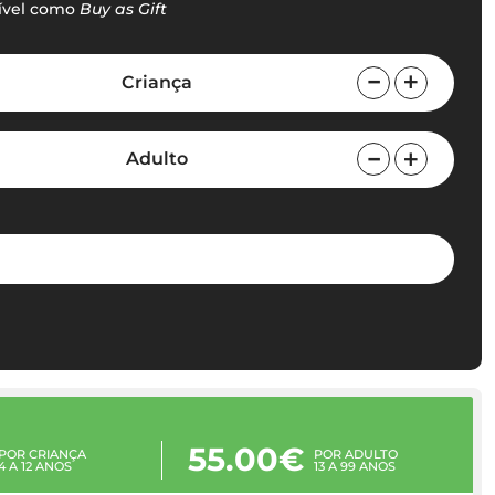
ível como
Buy as Gift
Criança
Adulto
55.00€
POR CRIANÇA
POR ADULTO
4 A 12 ANOS
13 A 99 ANOS