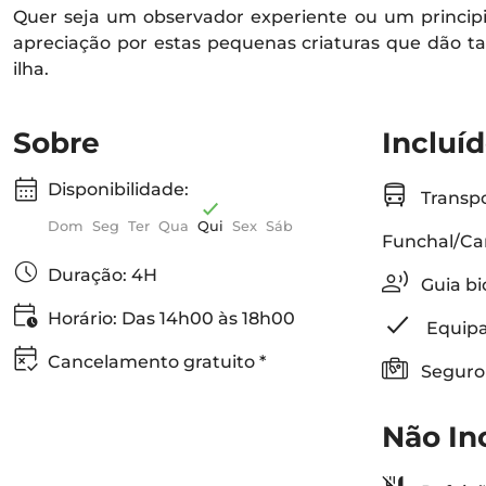
Quer seja um observador experiente ou um princip
apreciação por estas pequenas criaturas que dão t
ilha.
Sobre
Incluí
Disponibilidade:
Transpo
Dom
Seg
Ter
Qua
Qui
Sex
Sáb
Funchal/Ca
Duração: 4H
Guia bi
Horário: Das 14h00 às 18h00
Equipa
Cancelamento gratuito *
Seguro
Não In