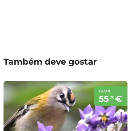
Também deve gostar
DESDE
55
€
00