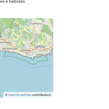
es e bebidas
©
OpenStreetMap
contributors.