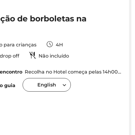
ção de borboletas na
o para crianças
4H
& drop off
Não incluído
 encontro
Recolha no Hotel começa pelas 14h00 - Na area do Funchal, Caniço, Camara de Lobos e Ribeira Bravas (por favor consulte para outras localizações)
English
o guia