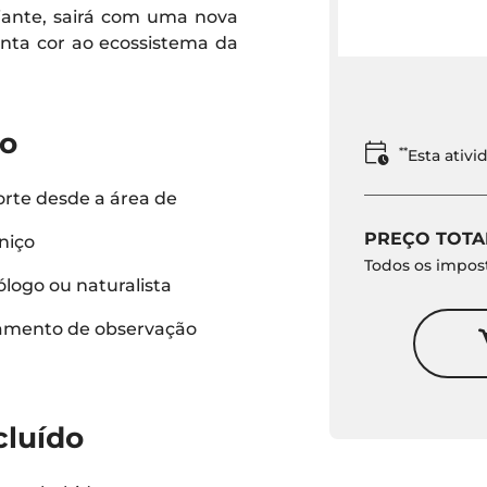
iante, sairá com uma nova
anta cor ao ecossistema da
do
**
Esta ativ
rte desde a área de
PREÇO TOTA
niço
Todos os impost
ólogo ou naturalista
mento de observação
cluído