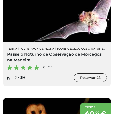
NITOLOGIA
TERRA
|
TOURS FAUNA & FLORA
|
TOURS GEOLOGICOS & NATUREZA
|
OR
Passeio Noturno de Observação de Morcegos
na Madeira
5 (1)
3H
Reservar Já
DESDE
40
€
00