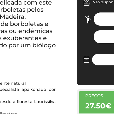
elicada com este
Não dispon
rboletas pelos
 Madeira.
 de borboletas e
aras ou endémicas
is exuberantes e
ado por um biólogo
ente natural
ecialista apaixonado por
PREÇOS
esde a floresta Laurissilva
27.50€
ilvestres