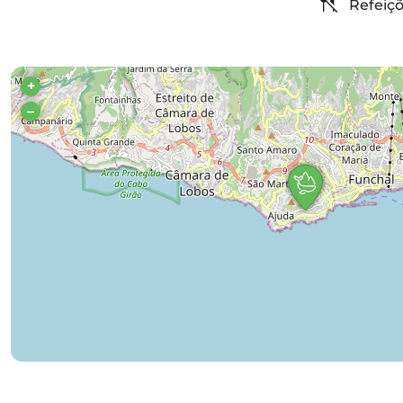
Refeiçõ
+
–