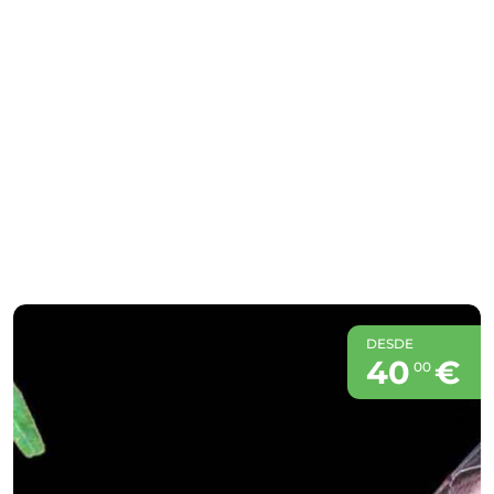
DESDE
40
€
00