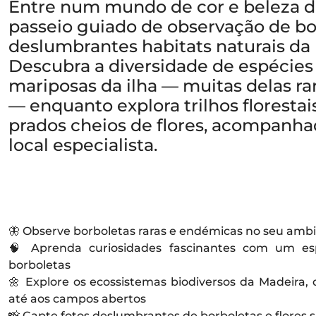
Entre num mundo de cor e beleza d
passeio guiado de observação de bo
deslumbrantes habitats naturais da
Descubra a diversidade de espécies
mariposas da ilha — muitas delas r
— enquanto explora trilhos floresta
prados cheios de flores, acompanh
local especialista.
🦋 Observe borboletas raras e endémicas no seu ambi
🧠 Aprenda curiosidades fascinantes com um esp
borboletas
🌼 Explore os ecossistemas biodiversos da Madeira, d
até aos campos abertos
📸 Capte fotos deslumbrantes de borboletas e flores s