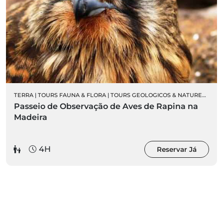
NITOLOGIA
TERRA
|
TOURS FAUNA & FLORA
|
TOURS GEOLOGICOS & NATUREZA
|
OR
Passeio de Observação de Aves de Rapina na
Madeira
4H
Reservar Já