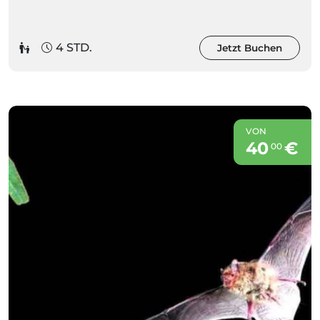
4 STD.
Jetzt Buchen
VON
40
€
00