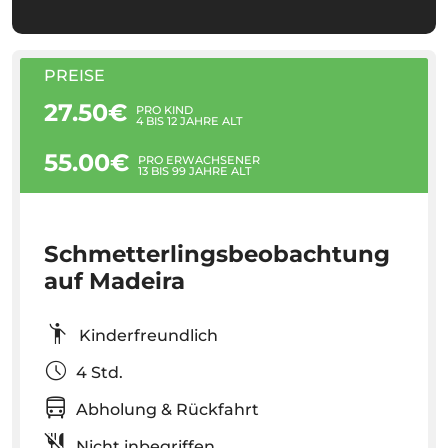
PREISE
27.50€
PRO KIND
4 BIS 12 JAHRE ALT
55.00€
PRO ERWACHSENER
13 BIS 99 JAHRE ALT
Schmetterlingsbeobachtung
auf Madeira
Kinderfreundlich
4 Std.
Abholung & Rückfahrt
Nicht inbegriffen