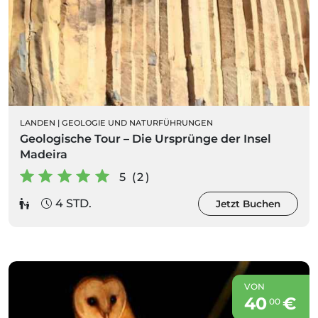
LANDEN
|
GEOLOGIE UND NATURFÜHRUNGEN
Geologische Tour – Die Ursprünge der Insel
Madeira
5 (2)
4 STD.
Jetzt Buchen
VON
40
€
00