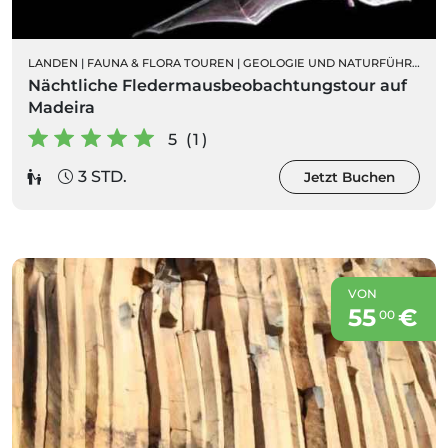
LANDEN
|
FAUNA & FLORA TOUREN
|
GEOLOGIE UND NATURFÜHRUNGEN
Nächtliche Fledermausbeobachtungstour auf
Madeira
5 (1)
3 STD.
Jetzt Buchen
VON
55
€
00