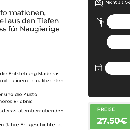
Nicht als G
sformationen,
el aus den Tiefen
uss für Neugierige
 die Entstehung Madeiras
mit einem qualifizierten
r und die Küste
heres Erlebnis
PREISE
 Madeiras atemberaubenden
27.50€
nen Jahre Erdgeschichte bei