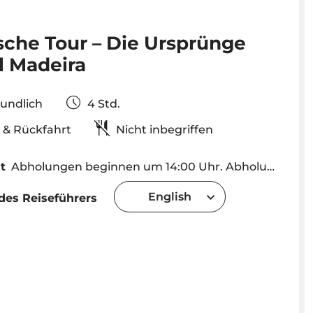
sche Tour – Die Ursprünge
l Madeira
reundlich
4 Std.
g & Rückfahrt
Nicht inbegriffen
t
Abholungen beginnen um 14:00 Uhr. Abholung und Rückfahrt in Funchal, Caniço (bitte kontaktieren Sie uns für andere Orte).
English
des Reiseführers