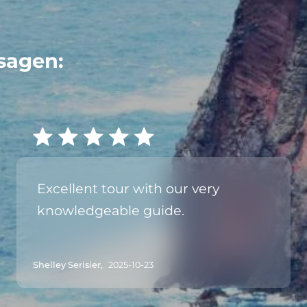
sagen:
Excellent tour with our very
knowledgeable guide.
Shelley Serisier,
2025-10-23