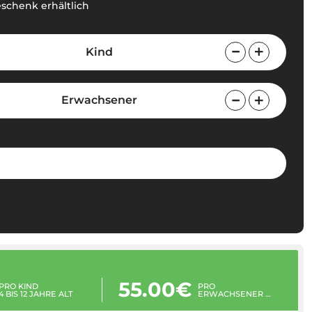
eschenk erhältlich
Kind
Erwachsener
55.00€
PRO KIND
PRO
4 BIS 12 JAHRE ALT
ERWACHSENER
13 BIS 99 JAHRE ALT