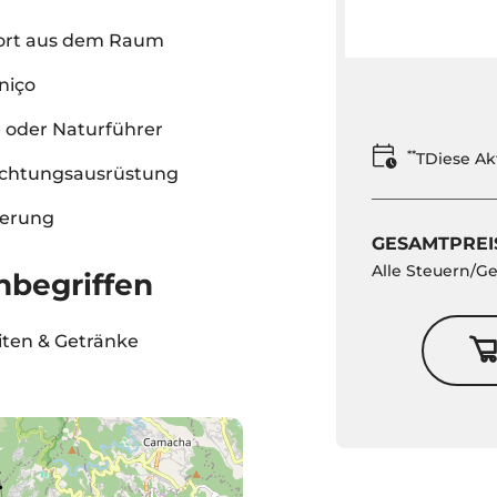
ort aus dem Raum
niço
 oder Naturführer
**
TDiese Ak
chtungsausrüstung
herung
GESAMTPREI
Alle Steuern/G
nbegriffen
ten & Getränke