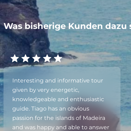
Was bisherige Kunden dazu 
Interesting and informative tour
given by very energetic,
knowledgeable and enthusiastic
guide. Tiago has an obvious
passion for the islands of Madeira
and was happy and able to answer