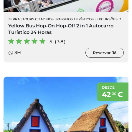
TERRA
|
TOURS CITADINOS
|
PASSEIOS TURÍSTICOS
|
EXCURSÕES DE AUTOCARRO
Yellow Bus Hop-On Hop-Off 2 in 1 Autocarro
Turístico 24 Horas
5 (38)
3H
Reservar Já
DESDE
42
€
00