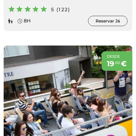
5 (122)
8H
Reservar Já
DESDE
19
€
00