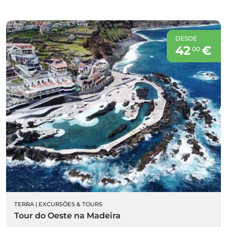
DESDE
42
€
00
TERRA
|
EXCURSÕES & TOURS
Tour do Oeste na Madeira