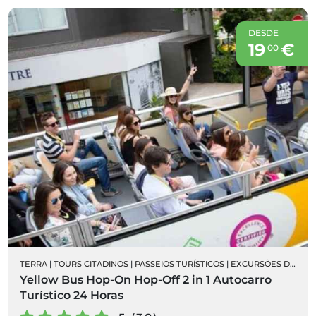
DESDE
19
€
00
TERRA
|
TOURS CITADINOS
|
PASSEIOS TURÍSTICOS
|
EXCURSÕES DE AUTOCARRO
Yellow Bus Hop-On Hop-Off 2 in 1 Autocarro
Turístico 24 Horas