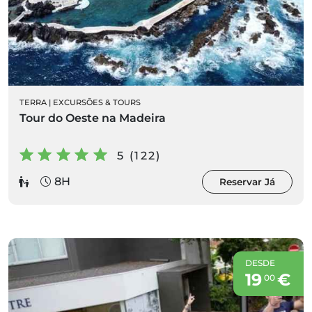
TERRA
|
EXCURSÕES & TOURS
Tour do Oeste na Madeira
5 (122)
8H
Reservar Já
DESDE
19
€
00