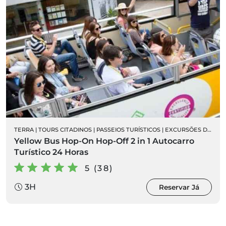
TERRA
|
TOURS CITADINOS
|
PASSEIOS TURÍSTICOS
|
EXCURSÕES DE AUTOCARRO
Yellow Bus Hop-On Hop-Off 2 in 1 Autocarro
Turístico 24 Horas
5 (38)
3H
Reservar Já