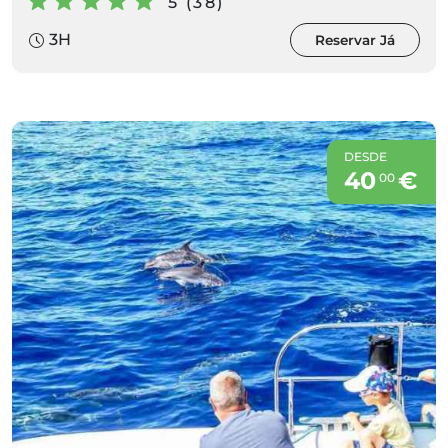
5 (38)
3H
Reservar Já
DESDE
40
€
00