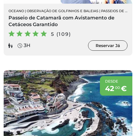
OCEANO
|
OBSERVAÇÃO DE GOLFINHOS E BALEIAS
|
PASSEIOS DE BARCO
Passeio de Catamarã com Avistamento de
Cetáceos Garantido
5 (109)
3H
Reservar Já
DESDE
42
€
00