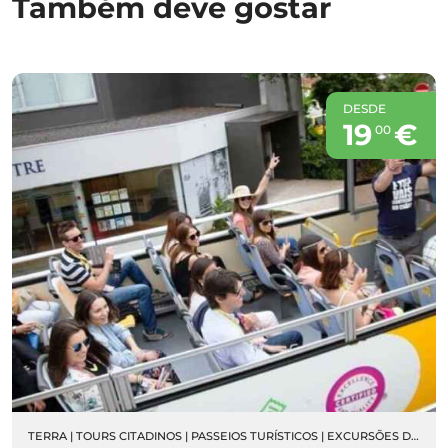
Também deve gostar
DESDE
19
€
00
TERRA
|
TOURS CITADINOS
|
PASSEIOS TURÍSTICOS
|
EXCURSÕES DE AUTOCARRO