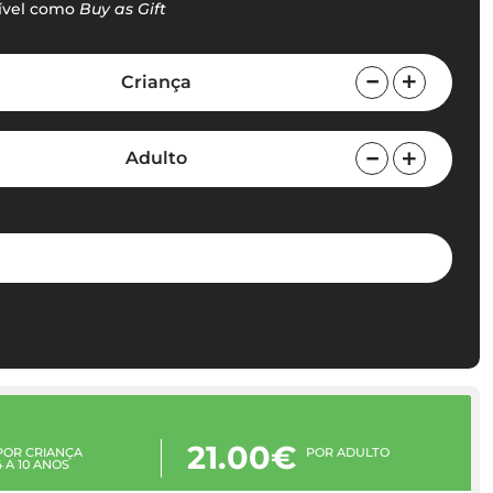
ível como
Buy as Gift
Criança
Adulto
21.00€
POR CRIANÇA
POR ADULTO
4 A 10 ANOS