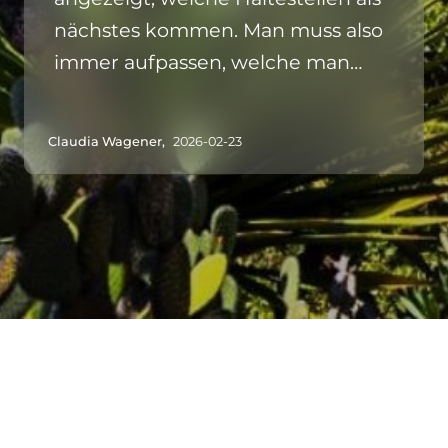
nächstes kommen. Man muss also
immer aufpassen, welche man
passiert hat, damit man die
Haltestellen Nummer erkennt,
Claudia Wagener,
2026-02-23
damit man dann für das
gewünschte Ziel Stop drückt.