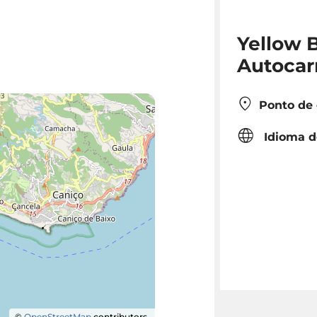
Yellow B
Autocar
Ponto de
Idioma d
©
OpenStreetMap
contributors.