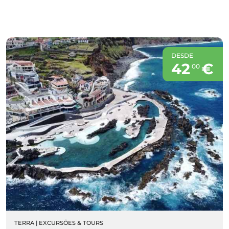
DESDE
42
€
00
TERRA
|
EXCURSÕES & TOURS