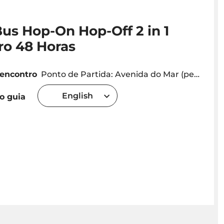
us Hop-On Hop-Off 2 in 1
ro 48 Horas
 encontro
Ponto de Partida: Avenida do Mar (perto da Marina) Partidas a cada 1H:30 . Pode sair e entrar em qualquer paragem do circuito
English
o guia