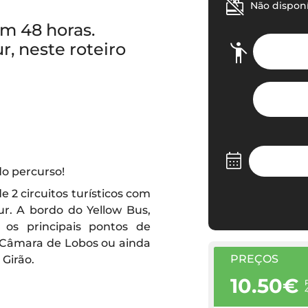
Não dispon
em 48 horas.
, neste roteiro
o percurso!
e 2 circuitos turísticos com
r. A bordo do Yellow Bus,
e os principais pontos de
de Câmara de Lobos ou ainda
PREÇOS
Girão.
10.50€