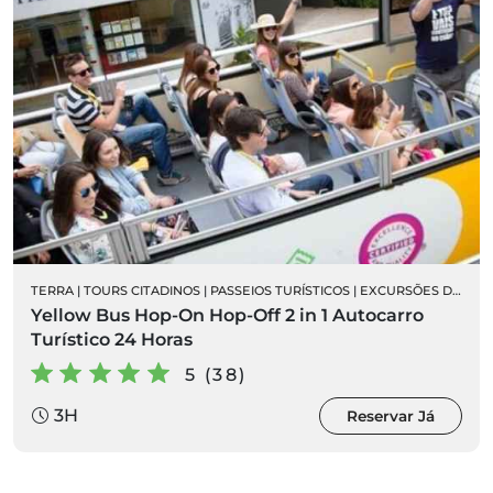
TERRA
|
TOURS CITADINOS
|
PASSEIOS TURÍSTICOS
|
EXCURSÕES DE AUTOCARRO
Yellow Bus Hop-On Hop-Off 2 in 1 Autocarro
Turístico 24 Horas
5 (38)
3H
Reservar Já