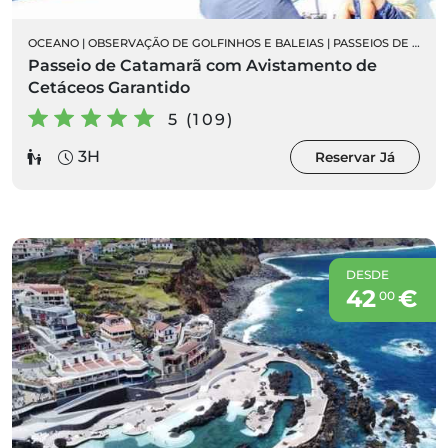
OCEANO
|
OBSERVAÇÃO DE GOLFINHOS E BALEIAS
|
PASSEIOS DE BARCO
Passeio de Catamarã com Avistamento de
Cetáceos Garantido
5 (109)
3H
Reservar Já
DESDE
42
€
00