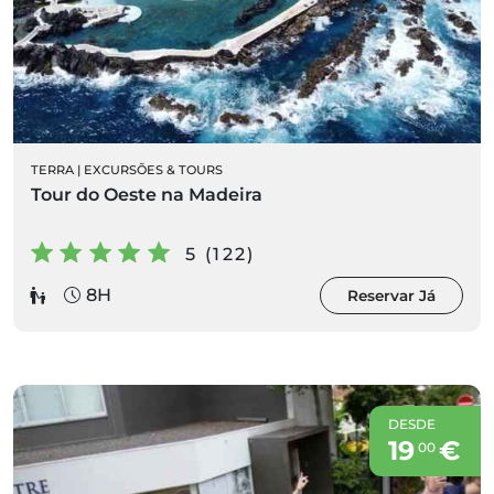
TERRA
|
EXCURSÕES & TOURS
Tour do Oeste na Madeira
5 (122)
8H
Reservar Já
DESDE
19
€
00