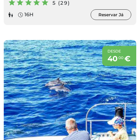
5 (29)
16H
Reservar Já
DESDE
40
€
00