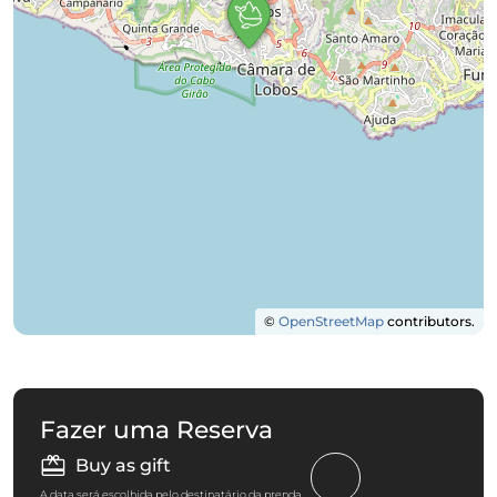
©
OpenStreetMap
contributors.
Fazer uma Reserva
Buy as gift
A data será escolhida pelo destinatário da prenda