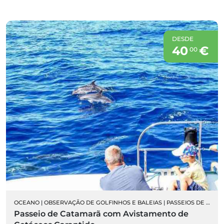
recommend.
DESDE
40
€
00
OCEANO
|
OBSERVAÇÃO DE GOLFINHOS E BALEIAS
|
PASSEIOS DE BARCO
Passeio de Catamarã com Avistamento de