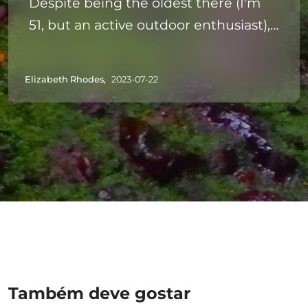
Despite being the oldest there (I'm
51, but an active outdoor enthusiast), I
found it easy, even my concern over
the height of the waterfalls wasn't a
Elizabeth Rhodes,
2023-07-22
problem. My daughter (21) and I did
the beginner level, as it was our first
time canyoning, and we weren't
certain how hard it would be, but we
got the hang of it within a few short
minutes. Next time would go for the
level 3, and yes there will definitely be
a next time:-) It's great way to see the
island. Hotel pick up went flawlessly.
Couldn't be happier. Would definitely
Também deve gostar