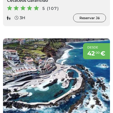
Cetáceos Garantido
5 (107)
3H
Reservar Já
DESDE
42
€
00