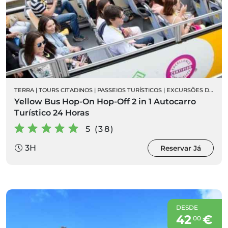
TERRA
|
TOURS CITADINOS
|
PASSEIOS TURÍSTICOS
|
EXCURSÕES DE AUTOCARRO
Yellow Bus Hop-On Hop-Off 2 in 1 Autocarro
Turístico 24 Horas
5 (38)
3H
Reservar Já
DESDE
42
€
00