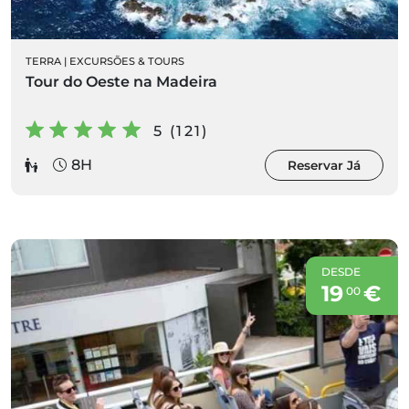
TERRA
|
EXCURSÕES & TOURS
Tour do Oeste na Madeira
5 (121)
8H
Reservar Já
DESDE
19
€
00