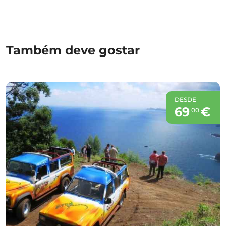
Também deve gostar
DESDE
69
€
00