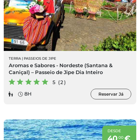
TERRA
|
PASSEIOS DE JIPE
Aromas e Sabores - Nordeste (Santana &
Caniçal) – Passeio de Jipe Dia Inteiro
5 (2)
8H
Reservar Já
DESDE
40
€
00