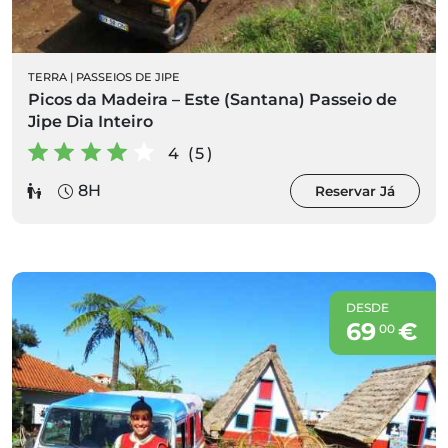
TERRA
|
PASSEIOS DE JIPE
Picos da Madeira – Este (Santana) Passeio de
Jipe Dia Inteiro
4 (5)
8H
Reservar Já
DESDE
69
€
00