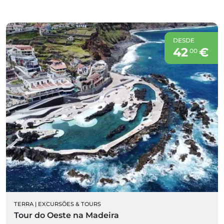
DESDE
42
€
00
TERRA
|
EXCURSÕES & TOURS
Tour do Oeste na Madeira