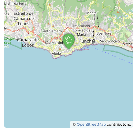
©
OpenStreetMap
contributors.