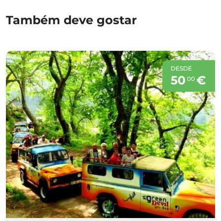
Também deve gostar
DESDE
50
€
00