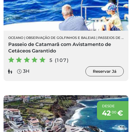
OCEANO
|
OBSERVAÇÃO DE GOLFINHOS E BALEIAS
|
PASSEIOS DE BARCO
Passeio de Catamarã com Avistamento de
Cetáceos Garantido
5 (107)
3H
Reservar Já
DESDE
42
€
00