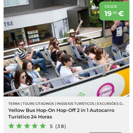
DESDE
19
€
00
TERRA
|
TOURS CITADINOS
|
PASSEIOS TURÍSTICOS
|
EXCURSÕES DE AUTOCARRO
Yellow Bus Hop-On Hop-Off 2 in 1 Autocarro
Turístico 24 Horas
5 (38)