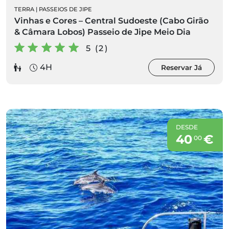
TERRA
|
PASSEIOS DE JIPE
Vinhas e Cores – Central Sudoeste (Cabo Girão
& Câmara Lobos) Passeio de Jipe Meio Dia
5 (2)
4H
Reservar Já
DESDE
40
€
00