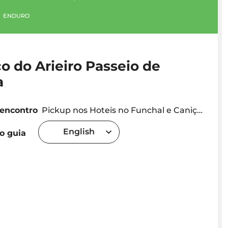
ENDURO
o do Arieiro Passeio de
a
 encontro
Pickup nos Hoteis no Funchal e Caniço (hora exata do pickup sera fornecida dependendo da localização do hotel) O Ponto de Encontro no Caniço (Endereço: Caminho Cais da Oliveira 11A, 9125-028 Caniço de Baixo) Caniço
English
o guia