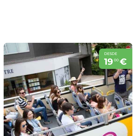
DESDE
19
€
00