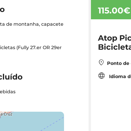
do
115.00€
leta de montanha, capacete
Atop Pic
Biciclet
icletas (Fully 27.er OR 29er
Ponto de
cluído
Idioma d
ebidas