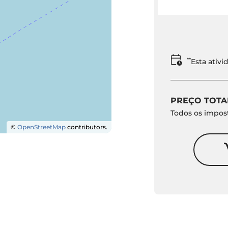
**
Esta ativ
PREÇO TOTA
Todos os impost
©
OpenStreetMap
contributors.