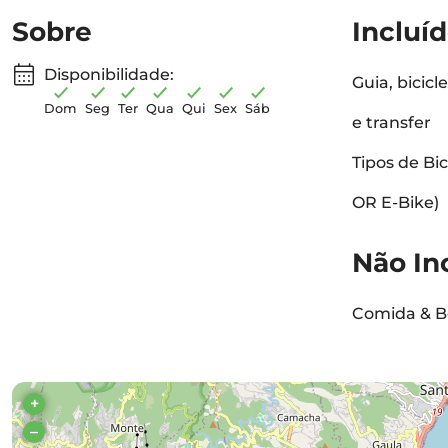
Sobre
Incluí
Disponibilidade:
Guia, bicic
Dom
Seg
Ter
Qua
Qui
Sex
Sáb
e transfer
Tipos de Bic
OR E-Bike)
Não In
Comida & B
+
–