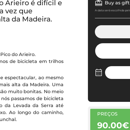
Arieiro é difícil e
Buy as gift
a vez que
A data será escolhida pel
lta da Madeira.
ico do Arieiro.
os de bicicleta em trilhos
il e espectacular, ao mesmo
mais alta da Madeira. Uma
 são muito bonitas. No meio
 nós passamos de bicicleta
ngo da Levada da Serra até
ixo. Ao longo do caminho,
PREÇOS
unchal.
90.00€