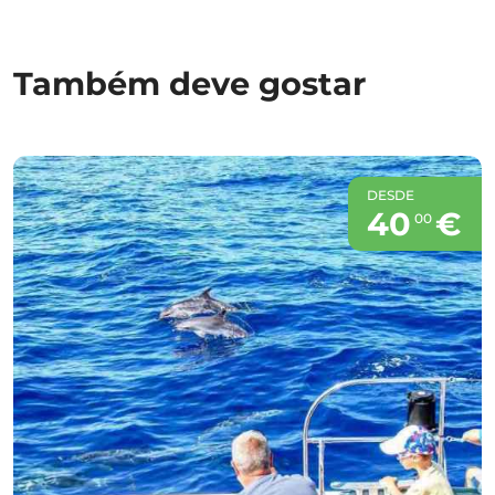
Também deve gostar
DESDE
40
€
00