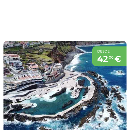
DESDE
42
€
00