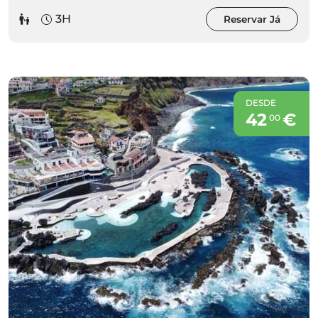
3H
Reservar Já
DESDE
42
€
00