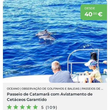
DESDE
40
€
00
OCEANO
|
OBSERVAÇÃO DE GOLFINHOS E BALEIAS
|
PASSEIOS DE BARCO
Passeio de Catamarã com Avistamento de
Cetáceos Garantido
5 (109)