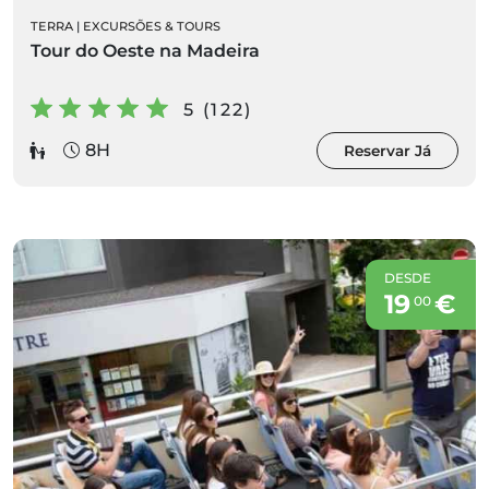
TERRA
|
EXCURSÕES & TOURS
Tour do Oeste na Madeira
5 (122)
8H
Reservar Já
DESDE
19
€
00