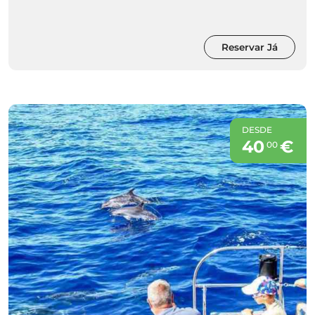
Reservar Já
DESDE
40
€
00