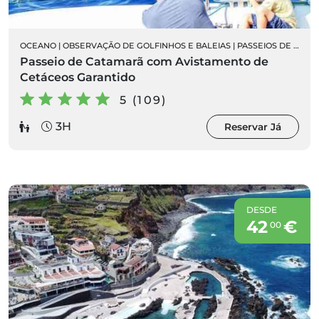
OCEANO
|
OBSERVAÇÃO DE GOLFINHOS E BALEIAS
|
PASSEIOS DE BARCO
Passeio de Catamarã com Avistamento de
Cetáceos Garantido
5 (109)
3H
Reservar Já
DESDE
42
€
00